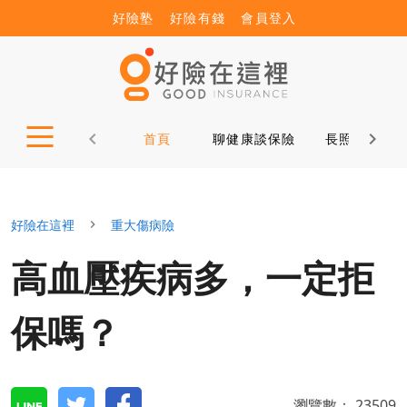
好險塾
好險有錢
會員登入
首頁
聊健康談保險
長照12問
好險在這裡
重大傷病險
高血壓疾病多，一定拒
保嗎？
瀏覽數：
23509