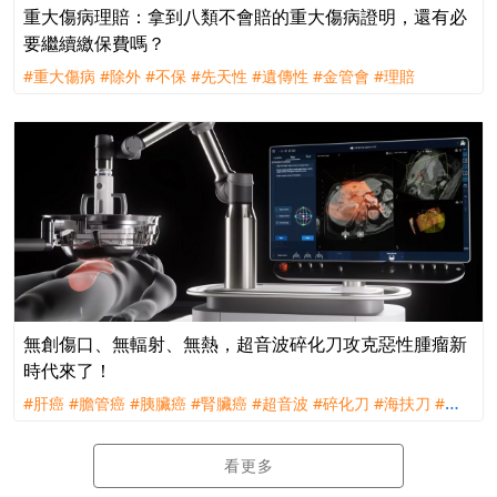
重大傷病理賠：拿到八類不會賠的重大傷病證明，還有必
要繼續繳保費嗎？
#重大傷病
#除外
#不保
#先天性
#遺傳性
#金管會
#理賠
無創傷口、無輻射、無熱，超音波碎化刀攻克惡性腫瘤新
時代來了！
#肝癌
#膽管癌
#胰臟癌
#腎臟癌
#超音波
#碎化刀
#海扶刀
#海
福刀
#射頻刀
#微波刀
#奈米刀
#氬氦刀
#手術
#消融
#微創
#無
創
看更多