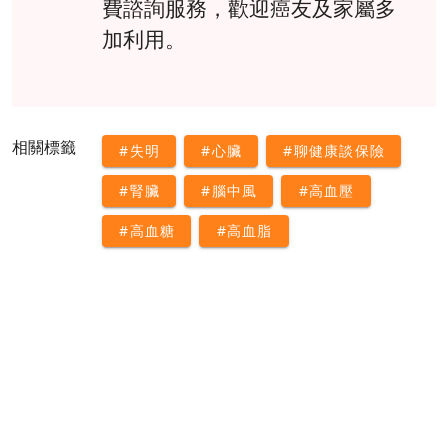
費諮詢服務，歡迎癌友及家屬多
加利用。
相關標籤
#失明
#心臟
#聊健康談保險
#腎臟
#腦中風
#高血壓
#高血糖
#高血脂