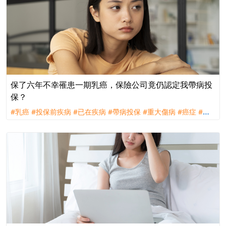
保了六年不幸罹患一期乳癌，保險公司竟仍認定我帶病投
保？
#乳癌
#投保前疾病
#已在疾病
#帶病投保
#重大傷病
#癌症
#理
賠
#評議