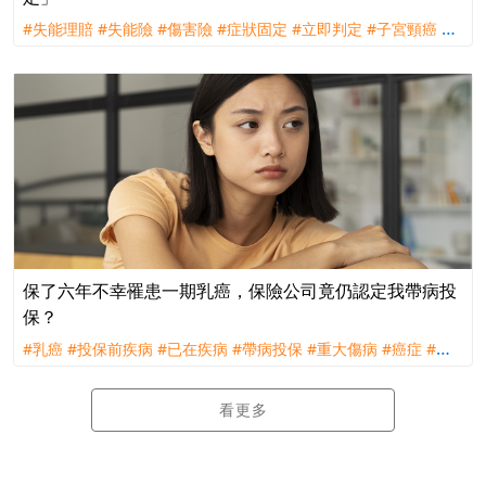
#失能理賠
#失能險
#傷害險
#症狀固定
#立即判定
#子宮頸癌
#
理賠
#訴訟
#全球人壽
#台灣人壽
保了六年不幸罹患一期乳癌，保險公司竟仍認定我帶病投
保？
#乳癌
#投保前疾病
#已在疾病
#帶病投保
#重大傷病
#癌症
#理
賠
#評議
看更多