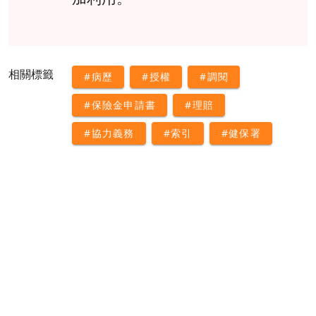
相關標籤
#病歷
#授權
#調閱
#保險金申請書
#理賠
#協力義務
#索引
#健保署