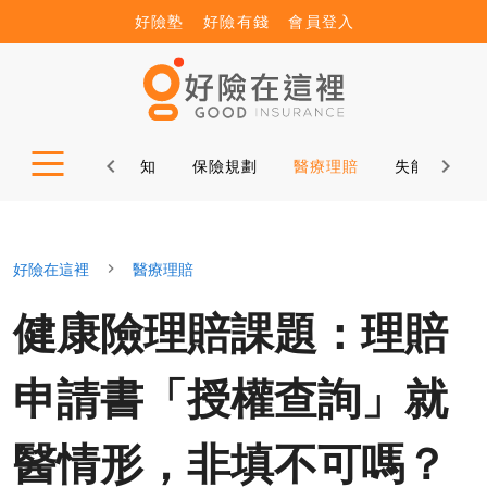
好險塾
好險有錢
會員登入
公益諮詢
保險新知
保險規劃
醫療理賠
失能理賠
好險在這裡
醫療理賠
健康險理賠課題：理賠
申請書「授權查詢」就
醫情形，非填不可嗎？