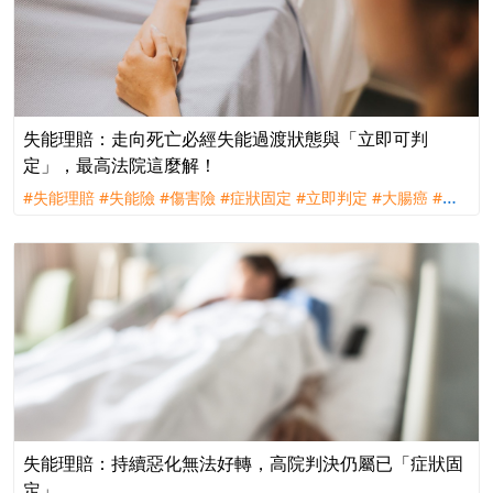
失能理賠：走向死亡必經失能過渡狀態與「立即可判
定」，最高法院這麼解！
#失能理賠
#失能險
#傷害險
#症狀固定
#立即判定
#大腸癌
#理
賠
#評議
#訴訟
#遠雄人壽
失能理賠：持續惡化無法好轉，高院判決仍屬已「症狀固
定」