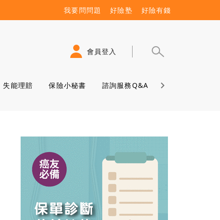
我要問問題
好險塾
好險有錢
會員登入
失能理賠
保險小秘書
諮詢服務Q&A
保險學堂