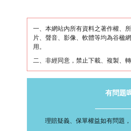
一、本網站內所有資料之著作權、
片、聲音、影像、軟體等均為谷楹
用。
二、非經同意，禁止下載、複製、
有問題
理賠疑義、保單權益如有問題，