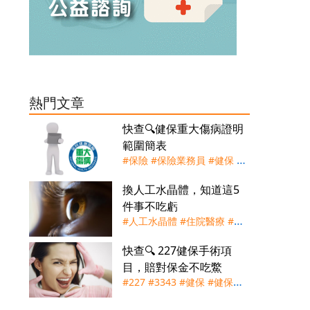
熱門文章
快查🔍健保重大傷病證明
範圍簡表
#保險
#保險業務員
#健保
#
重大傷病證明
#重大傷病險
換人工水晶體，知道這5
件事不吃虧
#人工水晶體
#住院醫療
#健
保
#實支實付
#手術險
#理賠
快查🔍 227健保手術項
#白內障
#自付差額
目，賠對保金不吃鱉
#227
#3343
#健保
#健保快
易通
#手術節
#實支實付
#手