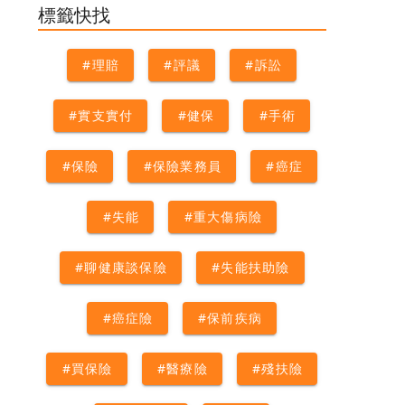
術險
#外科手術
#理賠
標籤快找
#理賠
#評議
#訴訟
#實支實付
#健保
#手術
#保險
#保險業務員
#癌症
#失能
#重大傷病險
#聊健康談保險
#失能扶助險
#癌症險
#保前疾病
#買保險
#醫療險
#殘扶險