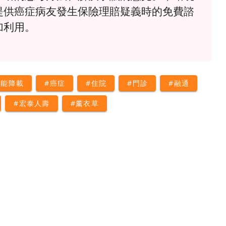
提供癌症病友發生保險理賠疑義時的免費諮
加利用。
量能降載
#癌症
#住院
#門診
#融通
#宏泰人壽
#薰衣草