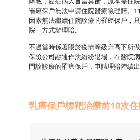
降載，癌症病人首當其衝，原本需住
罹癌保戶無法申請住院醫療險理賠。1
因素無法繼續住院診療的罹癌保戶，
院」方式辦理賠。
不過當時係著眼於疫情等級升高下所做
保險公司融通作法紛紛退場，在醫院
門診診療的罹癌保戶，申請理賠陸續
乳癌保戶標靶治療前10次住