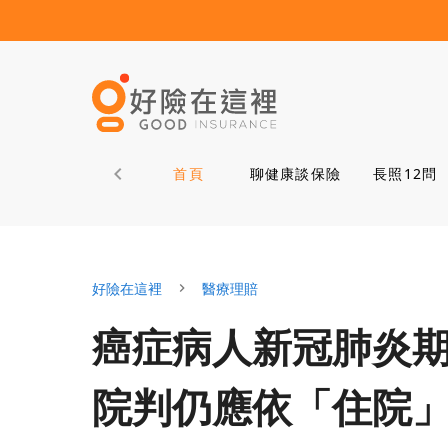
首頁
聊健康談保險
長照12問
好險在這裡
醫療理賠
癌症病人新冠肺炎
院判仍應依「住院