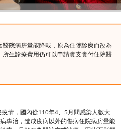
因醫院病房量能降載，原為住院診療而改為
，所生診療費用仍可以申請實支實付住院醫
炎疫情，國內從110年4、5月間感染人數大
疫病專治，造成疫病以外的傷病住院病房量能