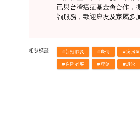
已與台灣癌症基金會合作，
詢服務，歡迎癌友及家屬多
相關標籤
#新冠肺炎
#疫情
#病房
#住院必要
#理賠
#訴訟