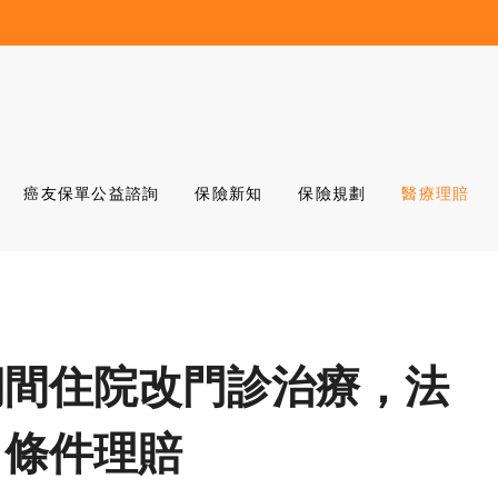
癌友保單公益諮詢
保險新知
保險規劃
醫療理賠
期間住院改門診治療，法
」條件理賠