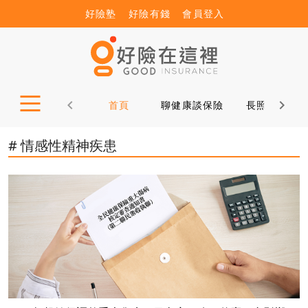
好險塾
好險有錢
會員登入
首頁
聊健康談保險
長照12問
# 情感性精神疾患