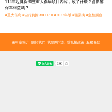
114年起健保調整重大傷病項目內容，改了什麼？會影響
保單權益嗎？
#重大傷病
#自行負擔
#ICD-10
#2023年版
#職業病
#急性腦血管
疾病
#慢性精神病
#失智症
#情感性精神疾患
#健保
#衛福部
#理
賠
#疾病碼
編輯室簡介
關於我們
我要問問題
隱私權政策
服務條款