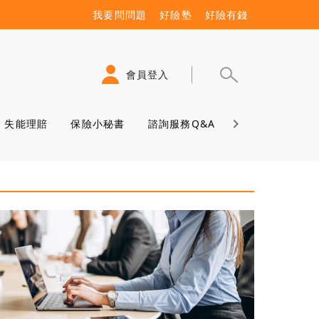
我要問問題
好險塾
好險有錢
會員登入
失能理賠
保險小秘書
諮詢服務Q&A
保險學堂