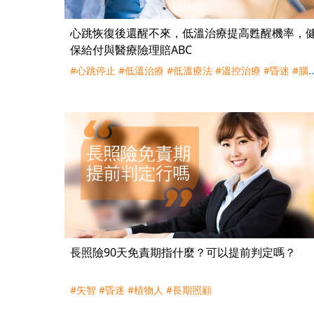
心跳恢復後還醒不來，低溫治療提高甦醒機率，
保給付與醫療險理賠ABC
#心跳停止
#低溫治療
#低溫療法
#溫控治療
#昏迷
#腦
#中暑
#健保
長照險90天免責期指什麼？可以提前判定嗎？
#失智
#昏迷
#植物人
#長期照顧