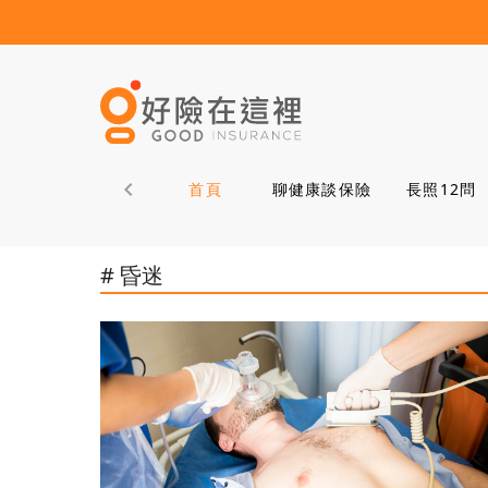
首頁
聊健康談保險
長照12問
# 昏迷