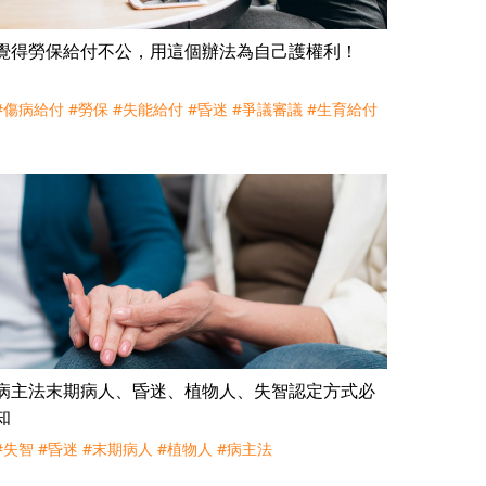
覺得勞保給付不公，用這個辦法為自己護權利！
#傷病給付
#勞保
#失能給付
#昏迷
#爭議審議
#生育給付
病主法末期病人、昏迷、植物人、失智認定方式必
知
#失智
#昏迷
#末期病人
#植物人
#病主法