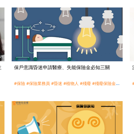
主
保戶意識昏迷申請醫療、失能保險金必知三關
#保險
#保險業務員
#昏迷
#植物人
#殘廢
#殘廢保險金
#
諮詢服務