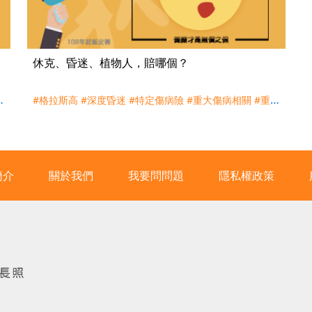
休克、昏迷、植物人，賠哪個？
瘓
#格拉斯高
#深度昏迷
#特定傷病險
#重大傷病相關
#重大
傷病險
#植物人
#昏迷
#休克
簡介
關於我們
我要問問題
隱私權政策