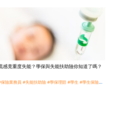
流感竟重度失能？學保與失能扶助險你知道了嗎？
#保險業務員
#失能扶助險
#學保理賠
#學生
#學生保險
#
幼稚園
#新手父母
#昏迷
#殘扶險
#流感
#買保險
#重殘