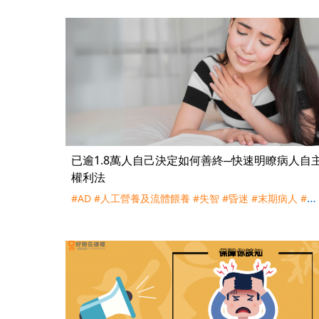
已逾1.8萬人自己決定如何善終─快速明瞭病人自
權利法
#AD
#人工營養及流體餵養
#失智
#昏迷
#末期病人
#植
物人
#維持生命治療
#預立緩和醫療抉擇意願書
#預立醫
療決定