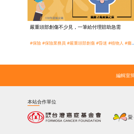
嚴重頭部創傷不少見，一筆給付理賠助急需
#保險
#保險業務員
#嚴重頭部創傷
#昏迷
#植物人
#癱
#腦震盪
#車禍
#重大傷病相關
#重大傷病險
編輯室
本站合作單位