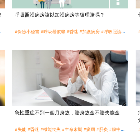
健
呼吸照護病房該以加護病房等級理賠嗎？
傷
#保險小秘書
#呼吸器依賴
#昏迷
#加護病房
#呼吸照護病
房
#理賠
#諮詢服務
急性重症不到一個月身故，賠身故金不賠失能金
#失能
#昏迷
#機能喪失
#生命末期
#癲癇
#肝炎
#腦中風
#腦炎