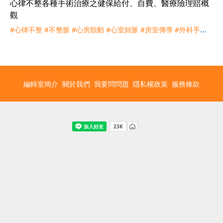
心律不整各種手術治療之健保給付、自費、醫療險理賠概
觀
#心律不整
#不整脈
#心房顫動
#心室頻脈
#房室傳導
#外科手術
#導管式
#心臟監測器
#機械手臂輔助
#達文西
#節律器
#去顫器
#整流器
#電燒
#冷凍消融
#脈衝場消融
#左心耳
#無線節律器
#
實支實付
#227
#222
#226
#理賠
編輯室簡介
關於我們
我要問問題
隱私權政策
服務條款