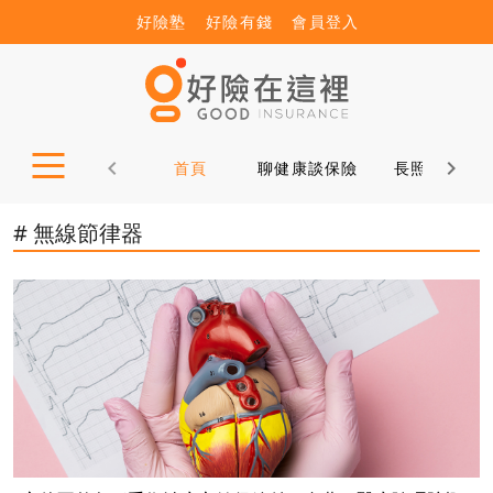
好險塾
好險有錢
會員登入
首頁
聊健康談保險
長照12問
# 無線節律器