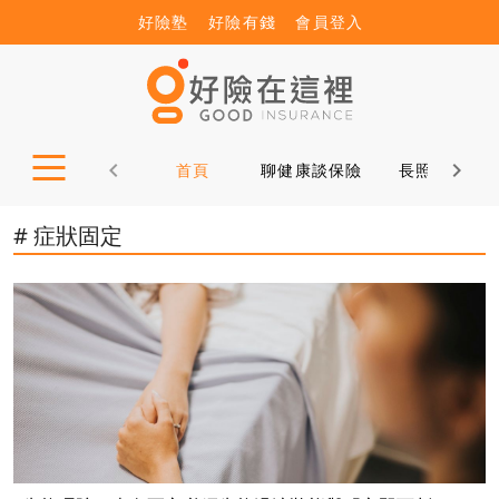
好險塾
好險有錢
會員登入
首頁
聊健康談保險
長照12問
# 症狀固定