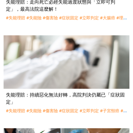
失能理賠：走向死亡必經失能過渡狀態與「立即可判
定」，最高法院這麼解！
#失能理賠
#失能險
#傷害險
#症狀固定
#立即判定
#大腸癌
#理
賠
#評議
#訴訟
#遠雄人壽
失能理賠：持續惡化無法好轉，高院判決仍屬已「症狀固
定」
#失能理賠
#失能險
#傷害險
#症狀固定
#立即判定
#子宮頸癌
#
理賠
#訴訟
#全球人壽
#台灣人壽