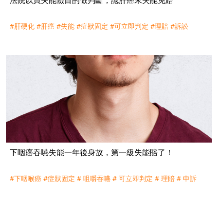
#肝硬化
#肝癌
#失能
#症狀固定
#可立即判定
#理賠
#訴訟
下咽癌吞嚥失能一年後身故，第一級失能賠了！
#下咽喉癌
#症狀固定
# 咀嚼吞嚥
# 可立即判定
# 理賠
# 申訴