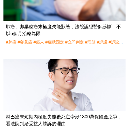
肺癌、卵巢癌癌末極度失能狀態，法院認經醫師診斷，不
以6個月治療為限
#肺癌
#卵巢癌
#癌末
#症狀固定
#立即判定
#理賠
#評議
#訴訟
#
宏泰人壽
#台灣人壽
淋巴癌末短期內極度失能後死亡牽涉1800萬保險金之爭，
看法院判給受益人勝訴的理由！