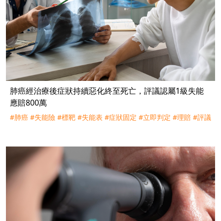
肺癌經治療後症狀持續惡化終至死亡，評議認屬1級失能
應賠800萬
#肺癌
#失能險
#標靶
#失能表
#症狀固定
#立即判定
#理賠
#評議