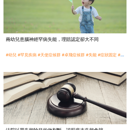
兩幼兒患腦神經罕病失能，理賠認定卻大不同
#幼兒
#罕見疾病
#天使症候群
#卓飛症候群
#失能
#症狀固定
#
理賠
#評議
法院以買失能險目的做判斷，認肝癌末失能免賠