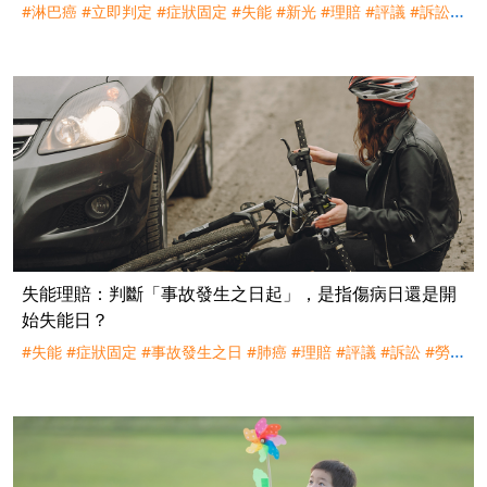
#淋巴癌
#立即判定
#症狀固定
#失能
#新光
#理賠
#評議
#訴訟
#
胸腹部臟器
失能理賠：判斷「事故發生之日起」，是指傷病日還是開
始失能日？
#失能
#症狀固定
#事故發生之日
#肺癌
#理賠
#評議
#訴訟
#勞保
#失能給付