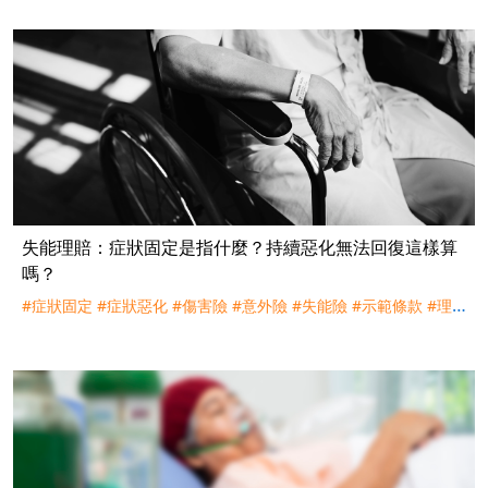
失能理賠：症狀固定是指什麼？持續惡化無法回復這樣算
嗎？
#症狀固定
#症狀惡化
#傷害險
#意外險
#失能險
#示範條款
#理
賠
#訴訟