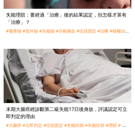
失能理賠：要經過「治療」後的結果認定，但怎樣才算有
「治療」？
#傷害險
#意外險
#失能險
#示範條款
#症狀固定
#治療
#積極治
療
#白內障
#手術
#理賠
#訴訟
#遠雄
#新光
末期大腸癌經診斷第二級失能17日後身故，評議認定可立
即判定的理由
#大腸癌
#立即判定
#症狀固定
#失能扶助
#失能症狀
#理賠
# 評
議