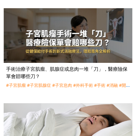
手術治療子宮肌瘤、肌腺症或息肉一堆「刀」，醫療險保
單會賠哪些刀？
#子宮肌瘤
#子宮肌腺症
#子宮息肉
#外科手術
#手術
#消融
#開
腹
#子宮鏡
#子宮擴刮術
#腹腔鏡
#機械手臂輔助
#達文西
#減積
術
#海扶刀
#海芙刀
#標靶音波刀
#射頻刀
#微波刀
#多波光雷射
#住院
#門診
#理賠