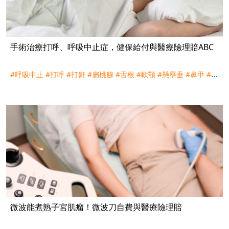
手術治療打呼、呼吸中止症，健保給付與醫療險理賠ABC
#呼吸中止
#打呼
#打鼾
#扁桃腺
#舌根
#軟顎
#懸壅垂
#鼻甲
#手
術
#消融
#無線射頻
#冷觸氣化
#電漿刀
#支架
#機械手臂
#達文
西
#227
#實支實付
#理賠
#評議
微波能煮熟子宮肌瘤！微波刀自費與醫療險理賠