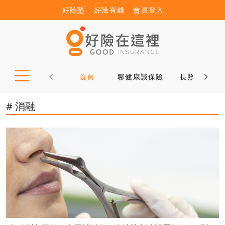
好險塾
好險有錢
會員登入
首頁
聊健康談保險
長照12問
# 消融