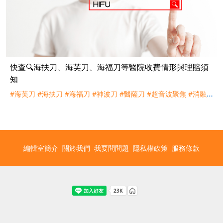
快查🔍海扶刀、海芙刀、海福刀等醫院收費情形與理賠須
知
#海芙刀
#海扶刀
#海福刀
#神波刀
#醫薩刀
#超音波聚焦
#消融
#
手術
#外科手術
#住院
#門診
#子宮肌瘤
#子宮肌腺
#理賠
#健保
編輯室簡介
關於我們
我要問問題
隱私權政策
服務條款