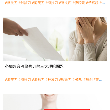
#微波刀
#射頻刀
#海芙刀
#海扶刀
#達文西
#腹腔鏡
#子宮鏡
#冷
刀
#子宮肌瘤
#子宮肌腺症
#消融
#超音波
#理賠
必知超音波聚焦刀的三大理賠問題
#海芙刀
#海扶刀
#海福刀
#神波刀
#醫薩刀
#HIFU
#無創
#消融
#手術
#外科手術
#實支實付
#理賠
#收據