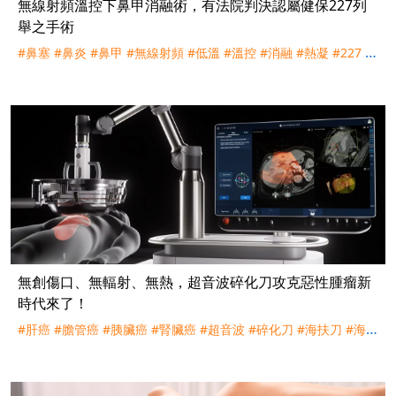
無線射頻溫控下鼻甲消融術，有法院判決認屬健保227列
舉之手術
#鼻塞
#鼻炎
#鼻甲
#無線射頻
#低溫
#溫控
#消融
#熱凝
#227
#
下鼻甲成形術
#粘膜下鼻甲切除術
#健保
#理賠
#評議
#訴訟
#宏
泰人壽
無創傷口、無輻射、無熱，超音波碎化刀攻克惡性腫瘤新
時代來了！
#肝癌
#膽管癌
#胰臟癌
#腎臟癌
#超音波
#碎化刀
#海扶刀
#海福
刀
#射頻刀
#微波刀
#奈米刀
#氬氦刀
#手術
#消融
#微創
#無創