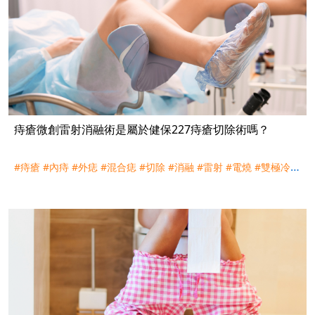
痔瘡微創雷射消融術是屬於健保227痔瘡切除術嗎？
#痔瘡
#內痔
#外痣
#混合痣
#切除
#消融
#雷射
#電燒
#雙極冷凝
#手術
#227
#理賠
#評議
#訴訟
#宏泰人壽