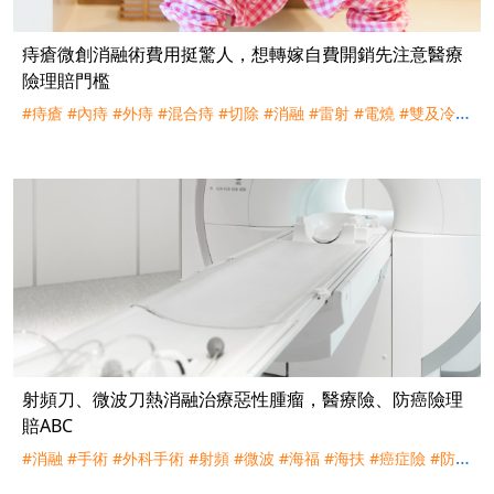
痔瘡微創消融術費用挺驚人，想轉嫁自費開銷先注意醫療
險理賠門檻
#痔瘡
#內痔
#外痔
#混合痔
#切除
#消融
#雷射
#電燒
#雙及冷凝
#手術
#外科手術
#門診
#227
#理賠
射頻刀、微波刀熱消融治療惡性腫瘤，醫療險、防癌險理
賠ABC
#消融
#手術
#外科手術
#射頻
#微波
#海福
#海扶
#癌症險
#防癌
險
#實支實付
#手術險
#227
#222
#理賠
#評議