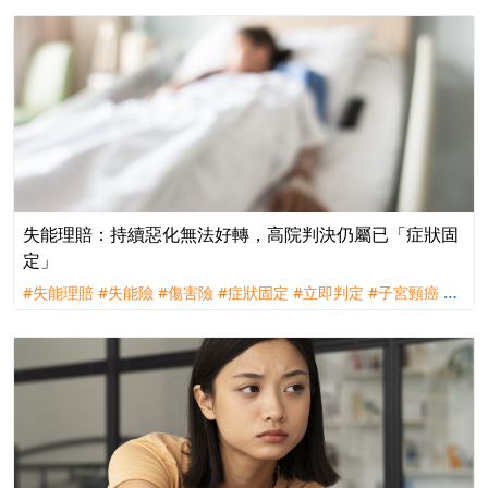
失能理賠：持續惡化無法好轉，高院判決仍屬已「症狀固
定」
#失能理賠
#失能險
#傷害險
#症狀固定
#立即判定
#子宮頸癌
#
理賠
#訴訟
#全球人壽
#台灣人壽