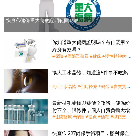
快查🔍健保重大傷病證明範圍簡表
你知道重大傷病證明嗎？有什麼用？
終身有效嗎？
#保險
#保險業務員
#健保
#慢性精神病
#
洗腎
#癌症
#腦中風
#自體免疫疾病
#重大
傷病
#重大傷病卡
#重大傷病險
換人工水晶體，知道這5件事不吃虧
#人工水晶體
#住院醫療
#健保
#實支實付
#手術險
#理賠
#白內障
#自付差額
最新標靶藥物與藥價全攻略：健保給
付不全、限條件，個人自費負擔大增
#住院醫療
#保險
#健保
#標靶
#標靶藥物
#癌症險
#聊健康談保險
#重大傷病險
#防
癌險
#實支實付
#自費
快查🔍 227健保手術項目，賠對保金