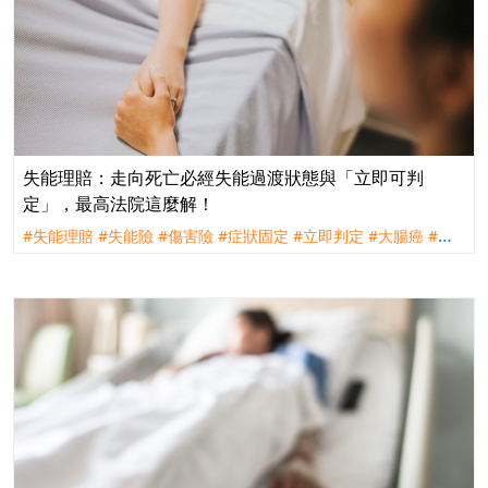
失能理賠：走向死亡必經失能過渡狀態與「立即可判
定」，最高法院這麼解！
#失能理賠
#失能險
#傷害險
#症狀固定
#立即判定
#大腸癌
#理
賠
#評議
#訴訟
#遠雄人壽