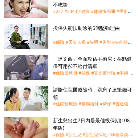
不吃鱉
#227
#3343
#健保
#健保快易通
#手術節
#實支實付
#手術險
#外科手術
#理賠
投保失能扶助險的5個堅強理由
#保險
#天災人禍
#失明
#失能
#失能扶助
險
#失能給付
#完全攻略殘扶險
#殘扶險
#
肝臟
#脊髓損傷
#腎臟
#買保險
#身心障礙
「達文西」全面攻佔手術房：盤點健
#青壯
保可用卻不給付清單
#保險業務員
#健保
#實支實付險
#手術
#
攝護腺癌
#癌症
#買保險
#達文西
#達文西
手術
#醫療險
請賠住院醫療險時，別忘了這筆錢可
領
#住院醫療險
#傷病給付
#勞保
#普通傷病
#職業傷病
新生兒出生7日內是最佳投保期(108
年版)
#保險
#新生兒
#新生兒保險
#聊健康談保