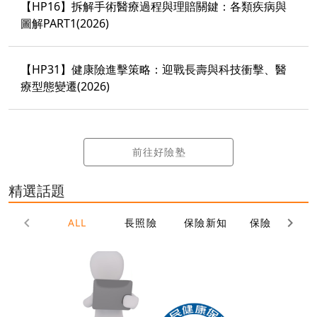
【HP16】拆解手術醫療過程與理賠關鍵：各類疾病與
圖解PART1(2026)
【HP31】健康險進擊策略：迎戰長壽與科技衝擊、醫
療型態變遷(2026)
前往好險塾
精選話題
長照險
保險新知
保險規劃
ALL