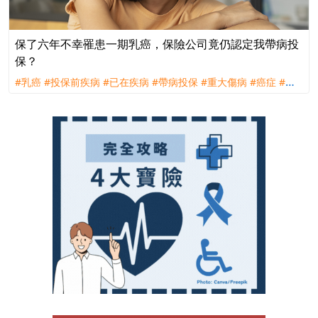
保了六年不幸罹患一期乳癌，保險公司竟仍認定我帶病投
保？
#乳癌
#投保前疾病
#已在疾病
#帶病投保
#重大傷病
#癌症
#理
賠
#評議