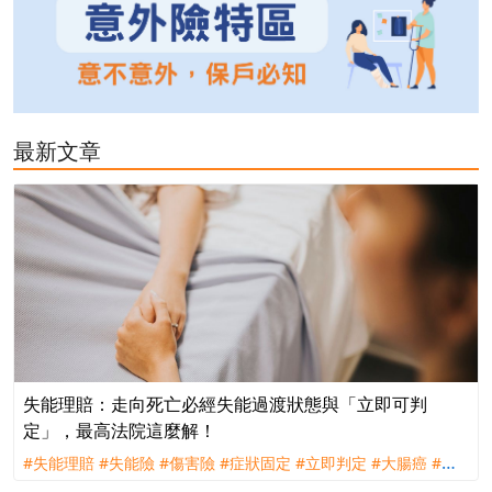
最新文章
失能理賠：走向死亡必經失能過渡狀態與「立即可判
定」，最高法院這麼解！
#失能理賠
#失能險
#傷害險
#症狀固定
#立即判定
#大腸癌
#理
賠
#評議
#訴訟
#遠雄人壽