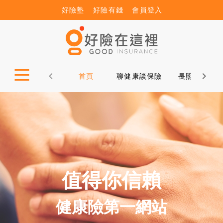
好險塾
好險有錢
會員登入
首頁
聊健康談保險
長照12問
值得你信賴
健康險第一網站