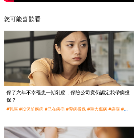
您可能喜歡看
保了六年不幸罹患一期乳癌，保險公司竟仍認定我帶病投
保？
#乳癌
#投保前疾病
#已在疾病
#帶病投保
#重大傷病
#癌症
#理
賠
#評議