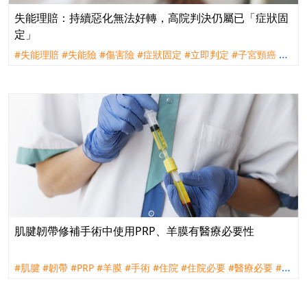
失能理賠：持續惡化無法好轉，高院判決仍屬已「症狀固
定」
#失能理賠
#失能險
#傷害險
#症狀固定
#立即判定
#子宮頸癌
#
理賠
#訴訟
#全球人壽
#台灣人壽
肌腱韌帶修補手術中使用PRP、羊膜有醫療必要性
#肌腱
#韌帶
#PRP
#羊膜
#手術
#住院
#住院必要
#醫療必要
#醫
療常規
#實支實付
#醫療險
#健保
#理賠
#訴訟
#宏泰人壽