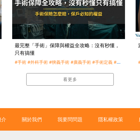
最完整「手術」保障與權益全攻略：沒有秒懂，
只有搞懂
#手術
#外科手術
#狹義手術
#廣義手術
#手術定義
#傳
統手術
#微創手術
#理賠
#評議
#訴訟
#227
#3343
#買
保險
#手術險
#實支實付
看更多
簡介
關於我們
我要問問題
隱私權政策