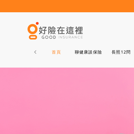
首頁
聊健康談保險
長照12問