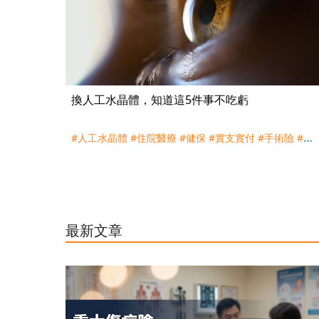
換人工水晶體，知道這5件事不吃虧
#人工水晶體
#住院醫療
#健保
#實支實付
#手術險
#理
賠
#白內障
#自付差額
最新文章