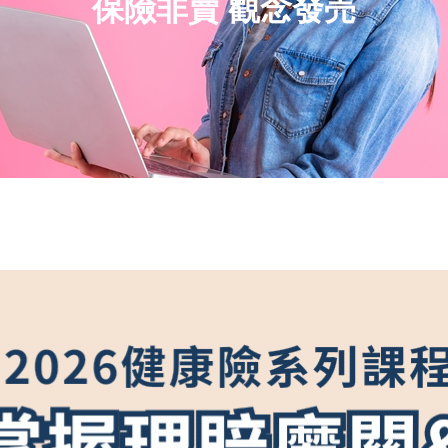
保險非賣 觀念發売