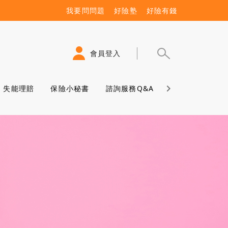
我要問問題
好險塾
好險有錢
會員登入
失能理賠
保險小秘書
諮詢服務Q&A
保險學堂