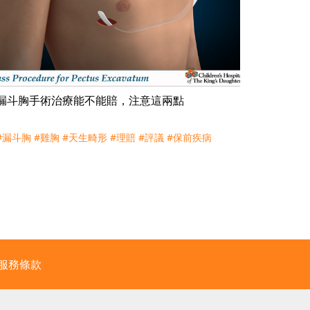
漏斗胸手術治療能不能賠，注意這兩點
#漏斗胸
#雞胸
#天生畸形
#理賠
#評議
#保前疾病
服務條款