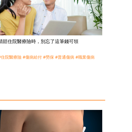
請賠住院醫療險時，別忘了這筆錢可領
#住院醫療險
#傷病給付
#勞保
#普通傷病
#職業傷病