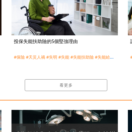
投保失能扶助險的5個堅強理由
#保險
#天災人禍
#失明
#失能
#失能扶助險
#失能給付
#完全攻略殘扶險
#殘扶險
#肝臟
#脊髓損傷
#腎臟
#買
保險
#身心障礙
#青壯
看更多