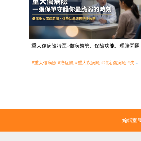
重大傷病險特區–傷病趨勢、保險功能、理賠問題
#重大傷病險
#癌症險
#重大疾病險
#特定傷病險
#失智
險
#精選傷病
#健保
#重大傷病
#理賠
#癌症
#腦中風
#
洗腎
#自體免疫疾病
#慢性精神病
#罕見疾病
編輯室