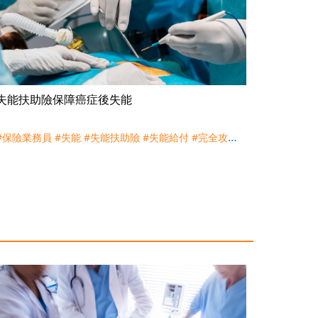
失能扶助險保障癌症後失能
#保險業務員
#失能
#失能扶助險
#失能給付
#完全攻略
殘扶險
#殘扶險
#癌症
#癌症末期
#社會保險
#聊健康談
保險
#買保險