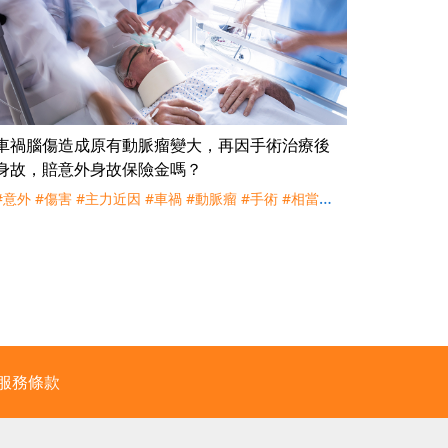
車禍腦傷造成原有動脈瘤變大，再因手術治療後
身故，賠意外身故保險金嗎？
#意外
#傷害
#主力近因
#車禍
#動脈瘤
#手術
#相當因
果關係
#理賠
#評議
服務條款