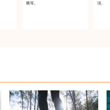
務等。
項。