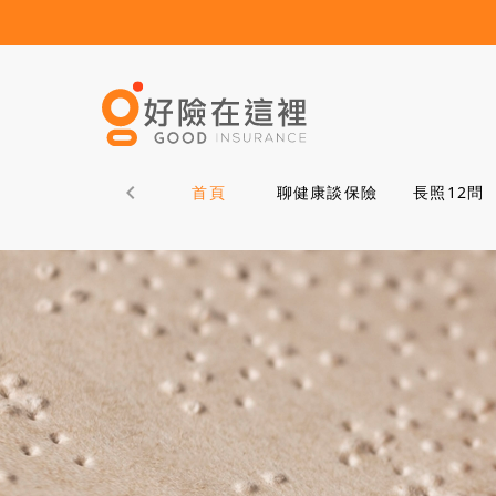
首頁
聊健康談保險
長照12問