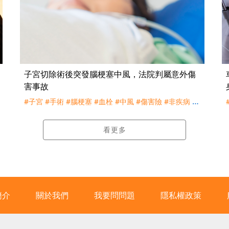
子宮切除術後突發腦梗塞中風，法院判屬意外傷
害事故
#子宮
#手術
#腦梗塞
#血栓
#中風
#傷害險
#非疾病
#
外來性
#偶發性
#不可預見性
#理賠
#訴訟
#南山人壽
看更多
簡介
關於我們
我要問問題
隱私權政策