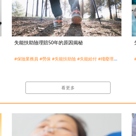
失能扶助險理賠50年的原因揭秘
#保險業務員
#勞保
#失能扶助險
#失能給付
#殘廢理賠
#殘扶險
#買保險
看更多