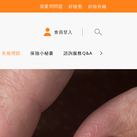
我要問問題
好險塾
好險有錢
會員登入
失能理賠
保險小秘書
諮詢服務Q&A
保險學堂