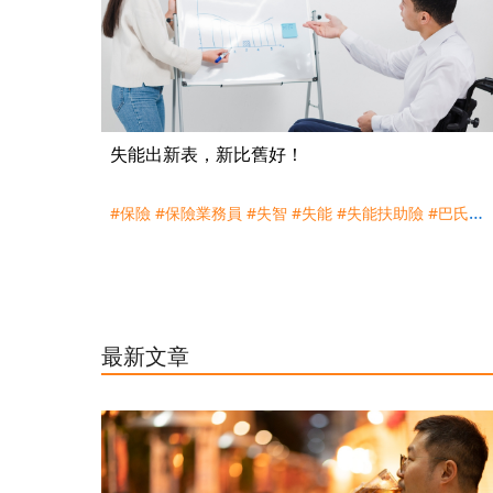
失能出新表，新比舊好！
#保險
#保險業務員
#失智
#失能
#失能扶助險
#巴氏量
表
#巴金森
#殘廢表
#殘扶險
#癡呆
#神經障害
#臨床失
智量表
#買保險
#長照險
#阿茲海默
最新文章