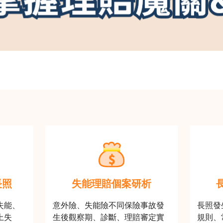
長照
失能理賠個案研析
失能、
意外險、失能險不同保險事故發
長照發
上失
生後觀察期、診斷、理賠審定實
規則、