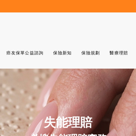
癌友保單公益諮詢
保險新知
保險規劃
醫療理賠
失能理賠