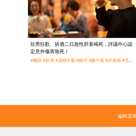
壯男狂歡、拚酒二日急性肝衰竭死，評議中心認
定意外傷害致死！
#酗酒
#飲酒
#酒精中毒
#蘇州
#酸中毒
#肝衰竭
#意外
#疾病
#外來性
#突發性
#主力近因
#理賠
#評議
編輯室