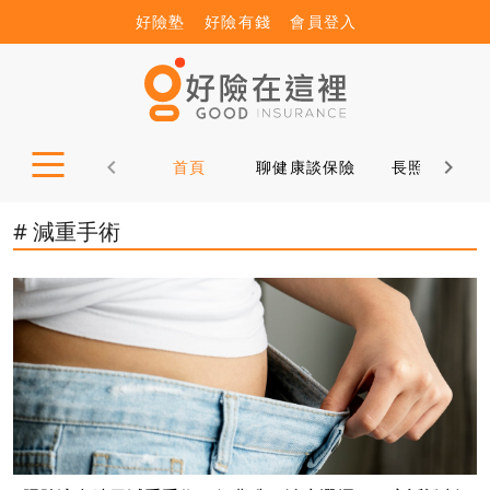
好險塾
好險有錢
會員登入
首頁
聊健康談保險
長照12問
# 減重手術