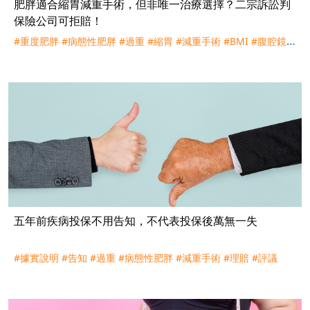
肥胖適合縮胃減重手術，但非唯一治療選擇？二宗訴訟判
保險公司可拒賠！
#重度肥胖
#病態性肥胖
#過重
#縮胃
#減重手術
#BMI
#腹腔鏡
#
手術
#理賠
#必要性
#評議
#訴訟
#遠雄人壽
#中國人壽
五年前疾病投保不用告知，不代表投保後萬無一失
#據實說明
#告知
#過重
#病態性肥胖
#減重手術
#理賠
#評議