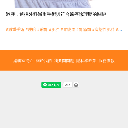
過胖，選擇外科減重手術與符合醫療險理賠的關鍵
#減重手術
#理賠
#縮胃
#肥胖
#胃繞道
#胃隔間
#病態性肥胖
#過
重
編輯室簡介
關於我們
我要問問題
隱私權政策
服務條款