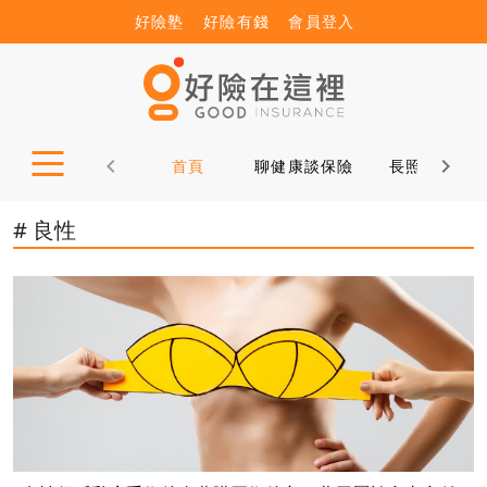
好險塾
好險有錢
會員登入
首頁
聊健康談保險
長照12問
# 良性