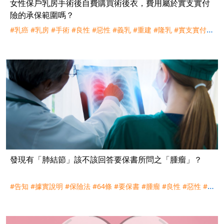
女性保戶乳房手術後自費購買術後衣，費用屬於實支實付
險的承保範圍嗎？
#乳癌
#乳房
#手術
#良性
#惡性
#義乳
#重建
#隆乳
#實支實付
#
術後衣
#醫療輔助機能內衣
#醫囑
#費用收據
#醫療器材
#理賠
#
評議
發現有「肺結節」該不該回答要保書所問之「腫瘤」？
#告知
#據實說明
#保險法
#64條
#要保書
#腫瘤
#良性
#惡性
#
費節節
#低劑量電腦斷層
#LDCT
#肺腺癌
#解約
#理賠
#評議