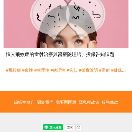
惱人飛蚊症的雷射治療與醫療險理賠、投保告知課題
#飛蚊症
#良性
#生理性
#病理性
#告知
#據實說明
#雷射
#健保
#
理賠
#門診
#手術
#視網膜
編輯室簡介
關於我們
我要問問題
隱私權政策
服務條款