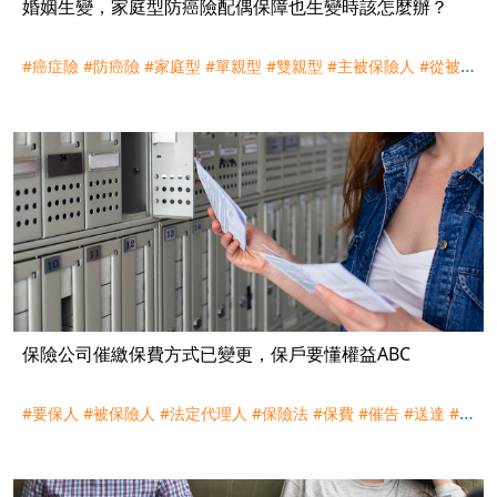
婚姻生變，家庭型防癌險配偶保障也生變時該怎麼辦？
#癌症險
#防癌險
#家庭型
#單親型
#雙親型
#主被保險人
#從被
保險人
#離婚
#配偶
#更約權
#理賠
#評議
保險公司催繳保費方式已變更，保戶要懂權益ABC
#要保人
#被保險人
#法定代理人
#保險法
#保費
#催告
#送達
#停
效
#墊繳
#離婚