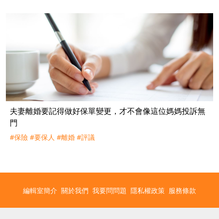
夫妻離婚要記得做好保單變更，才不會像這位媽媽投訴無
門
#保險
#要保人
#離婚
#評議
編輯室簡介
關於我們
我要問問題
隱私權政策
服務條款