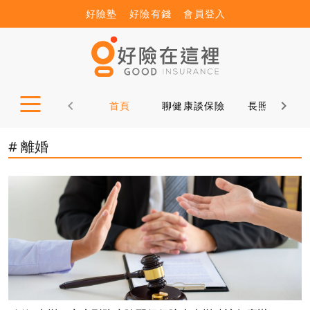
好險塾
好險有錢
會員登入
首頁
聊健康談保險
長照12問
# 離婚