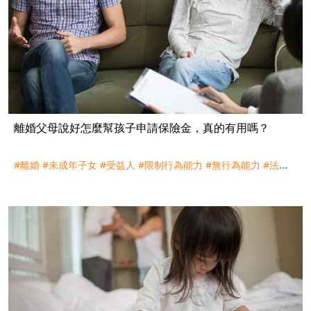
離婚父母說好怎麼幫孩子申請保險金，真的有用嗎？
#離婚
#未成年子女
#受益人
#限制行為能力
#無行為能力
#法定
代理人
#理賠
#評議