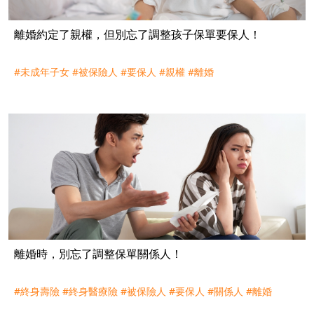
離婚約定了親權，但別忘了調整孩子保單要保人！
#未成年子女
#被保險人
#要保人
#親權
#離婚
離婚時，別忘了調整保單關係人！
#終身壽險
#終身醫療險
#被保險人
#要保人
#關係人
#離婚