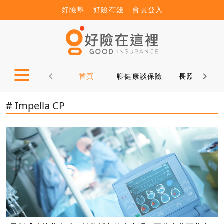
好險塾
好險有錢
會員登入
首頁
聊健康談保險
長照12問
# Impella CP