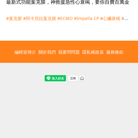
最新式功能葉克膜，神救援急性心衰竭，要你自費百萬金
#葉克膜
#阿卡貝拉葉克膜
#ECMO
#Impella CP
#心臟衰竭
#醫
療險
#實支實付
#理賠
#台北榮總
#心室輔助裝置
#人工心臟
編輯室簡介
關於我們
我要問問題
隱私權政策
服務條款