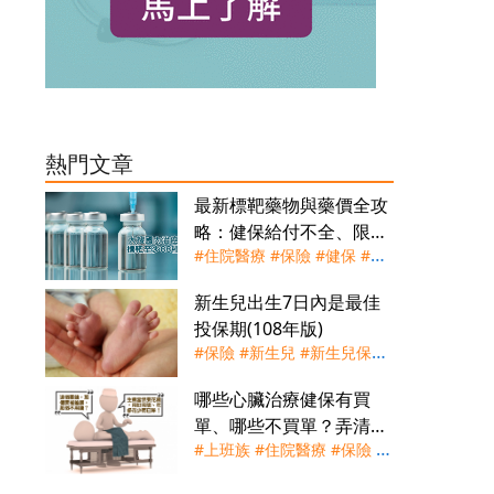
熱門文章
最新標靶藥物與藥價全攻
略：健保給付不全、限條
#住院醫療
#保險
#健保
#標
件，個人自費負擔大增
靶
#標靶藥物
#癌症險
#聊健
新生兒出生7日內是最佳
康談保險
#重大傷病險
#防癌
投保期(108年版)
險
#實支實付
#自費
#保險
#新生兒
#新生兒保險
#聊健康談保險
哪些心臟治療健保有買
單、哪些不買單？弄清楚
#上班族
#住院醫療
#保險
#
不吃虧！
保險業務員
#健保
#實支實付