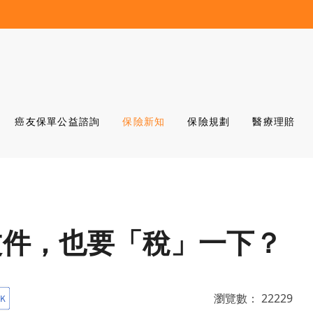
癌友保單公益諮詢
保險新知
保險規劃
醫療理賠
文件，也要「稅」一下？
瀏覽數：
22229