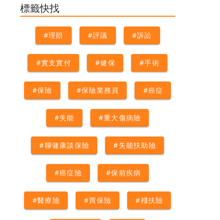
#心臟
#老人
#醫療險
#重大
標籤快找
傷病險
#理賠
#評議
#訴訟
#實支實付
#健保
#手術
#保險
#保險業務員
#癌症
#失能
#重大傷病險
#聊健康談保險
#失能扶助險
#癌症險
#保前疾病
#醫療險
#買保險
#殘扶險