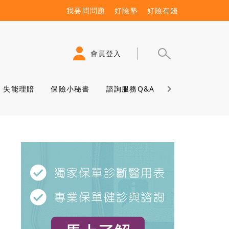
我要問問題
好險塾
好險有錢
會員登入
失能理賠
保險小秘書
諮詢服務Q&A
保險學堂