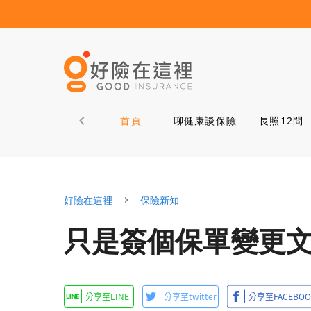
首頁
聊健康談保險
長照12問
好險在這裡
保險新知
只是簽個保單變更