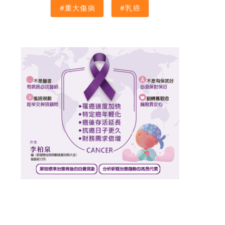
#重大傷病
#乳癌