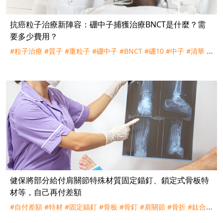
抗癌粒子治療新陣容：硼中子捕獲治療BNCT是什麼？需
要多少費用？
#粒子治療
#質子
#重粒子
#硼中子
#BNCT
#硼10
#中子
#清華
#
台北榮總
#中國醫藥大學
#新竹馬偕
#亞東醫院
#自費
#恩慈療法
#百萬
健保將部分給付肩關節特殊材質固定錨釘、鎖定式骨板特
材等，自己再付差額
#自付差額
#特材
#固定錨釘
#骨板
#骨釘
#肩關節
#骨折
#鈦合金
#不鏽鋼
#自費
#健保
#勞保
#職災
#實支實付
#理賠