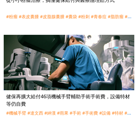
#粉瘤
#表皮囊腫
#皮脂腺囊腫
#囊袋
#粉刺
#青春痘
#脂肪瘤
#手
術
#外科手術
#門診手術
#自費
#實支實付
#醫療險
#理賠
#融通
#227
#健保
健保再擴大給付46項機械手臂輔助手術手術費，設備特材
等仍自費
#機械手臂
#達文西
#紳漢
#雨果
#手術
#手術費
#設備
#特材
#自
費
#子宮肌瘤
#胸腔鏡
#腹腔鏡
#健保
#實支實付