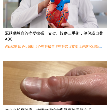
冠狀動脈血管病變擴張、支架、旋磨三手術，健保或自費
ABC
#冠狀動脈
#心臟病
#心導管檢查
#導管式
#支架
#經皮冠狀動脈
擴張術
#繞道手術
#機械手臂輔助
#達文西
#氣球
#旋磨鑽頭
#塗
藥支架
#自行負擔
#自負差額
#健保
#實支實付
#自費
#理賠
#227
#222
從小小粉瘤治療，搞懂健保給付與醫療險理賠方式