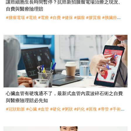
讓癌細胞生長時間暫停？抗癌新招腫瘤電場治療之現況、
自費與醫療險理賠
#腫瘤電場
#電燒
#電療
#自費
#健保
#腦瘤
#膠質瘤
#胰臟癌
#Optune
#電池
#治療貼
#理賠
#評議
#住院必要
心臟血管有硬塊通不了，最新式血管內震波碎石術之自費
與醫療險理賠必先知
#冠狀動脈
#心臟
#血管
#硬化
#粥狀
#鈣化
#斑塊
#導管
#手術
#
旋磨鑽頭
#氣球切割
#震波
#支架
#自費
#理賠
#健保