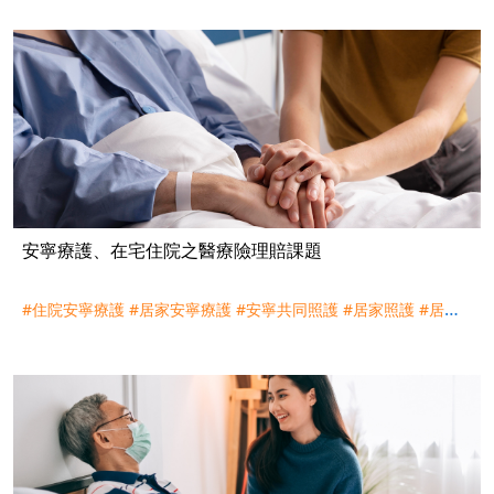
安寧療護、在宅住院之醫療險理賠課題
#住院安寧療護
#居家安寧療護
#安寧共同照護
#居家照護
#居家
醫療
#在宅急症照護
#醫療險
#實支實付
#日額型
#防癌險
#傷害
醫療日額
#傷害醫療實支實付
#住院
#門診
#健保
#自費
#自行負
擔
#自付差額