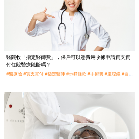
醫院收「指定醫師費」，保戶可以憑費用收據申請實支實
付住院醫療險賠嗎？
#醫療險
#實支實付
#指定醫師
#示範條款
#手術費
#腹腔鏡
#自
費
#衛福部
#衛生署
#理賠
#健保
#訴訟
#遠雄人壽