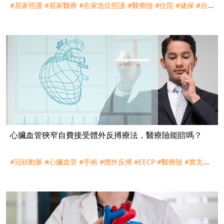
#居家照護
#居家醫療
#在家急症照護
#醫療險
#住院
#健保
#自
費
#自行負擔
#自付差額
#末期病人
#肺炎
#尿路感染
#軟組織感
染
#在家住院
心臟血管狹窄自費接受體外反搏療法，醫療險能賠嗎？
#冠狀動脈
#心臟血管
#手術
#體外反搏
#EECP
#醫療險
#實支實
付
#自費
#理賠