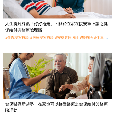
人生將到終點「好好地走」：關於在家在院安寧照護之健
保給付與醫療險理賠
#住院安寧療護
#居家安寧療護
#安寧共同照護
#醫療險
#住院
#
健保
#病人自主權利法
#自費
#自行負擔
#自付差額
#末期病人
健保醫療新趨勢：在家也可以接受醫療之健保給付與醫療
險理賠