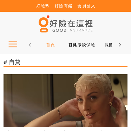
好險塾
好險有錢
會員登入
首頁
聊健康談保險
長照12問
# 自費