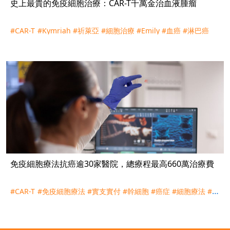
史上最貴的免疫細胞治療：CAR-T千萬金治血液腫瘤
#CAR-T
#Kymriah
#祈萊亞
#細胞治療
#Emily
#血癌
#淋巴癌
免疫細胞療法抗癌逾30家醫院，總療程最高660萬治療費
#CAR-T
#免疫細胞療法
#實支實付
#幹細胞
#癌症
#細胞療法
#癌
症險
#重大傷病
#台大
#台北榮總
#三軍總醫院
#慈濟
#中國附醫
#中山附醫
#高醫附醫
#北醫附醫
#成大醫院
#奇美醫院
#CIK
#DC
#NK
#DC-CIK