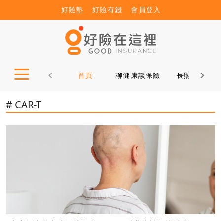
好險塾
好險有錢
會員登入
首頁
聊健康談保險
長照12問
# CAR-T