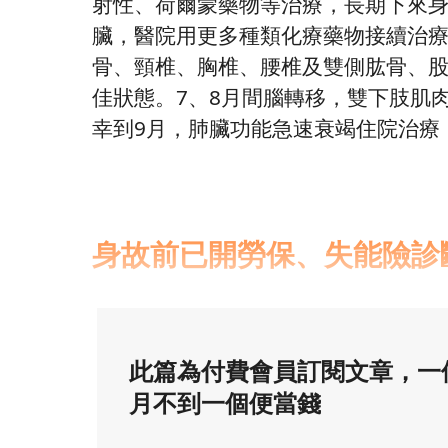
射性、荷爾蒙藥物等治療，長期下來
臟，醫院用更多種類化療藥物接續治療
骨、頸椎、胸椎、腰椎及雙側肱骨、
佳狀態。7、8月間腦轉移，雙下肢肌
幸到9月，肺臟功能急速衰竭住院治療
身故前已開勞保、失能險診
此篇為付費會員訂閱文章，一
月不到一個便當錢