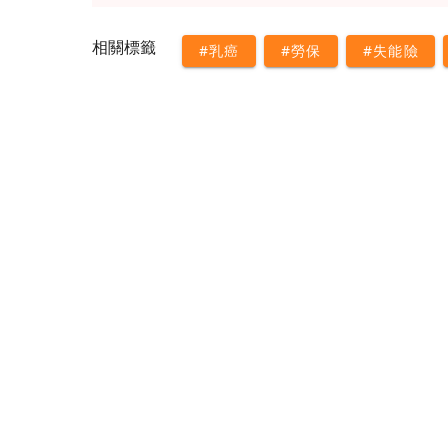
相關標籤
#乳癌
#勞保
#失能險