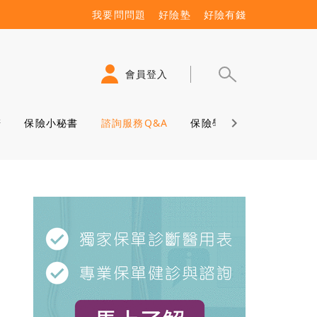
我要問問題
好險塾
好險有錢
會員登入
賠
保險小秘書
諮詢服務Q&A
保險學堂