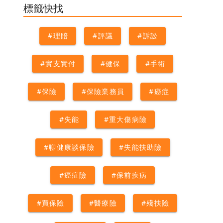
險
#失能給付
#子宮肌腺症
#
標籤快找
巧克力囊腫
#殘廢表
#殘扶險
#癌症
#諮詢服務
#理賠
#評議
#訴訟
#實支實付
#健保
#手術
#保險
#保險業務員
#癌症
#失能
#重大傷病險
#聊健康談保險
#失能扶助險
#癌症險
#保前疾病
#買保險
#醫療險
#殘扶險