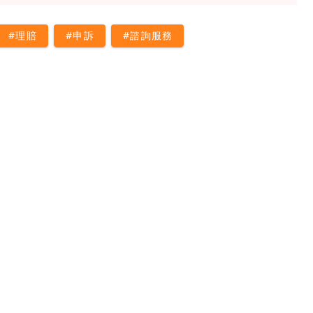
#理賠
#申訴
#諮詢服務