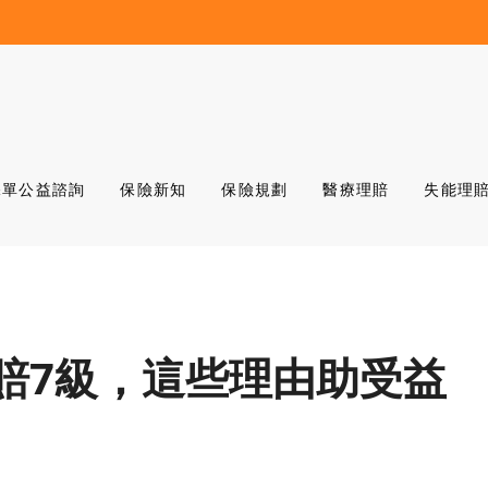
保單公益諮詢
保險新知
保險規劃
醫療理賠
失能理
賠7級，這些理由助受益