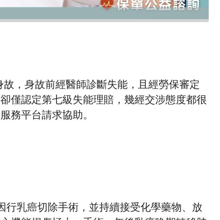
身故，身故前經醫師診斷失能，且經勞保審定
，卻僅認定第七級失能理賠，幾經交涉態度都很
詢服務平台請求協助。
月因行乳癌切除手術，並持續接受化學藥物、放