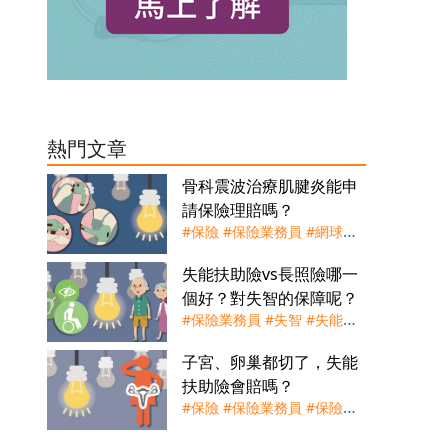
熱門文章
骨科震波治療肌腱炎能申
請保險理賠嗎？
#保險
#保險業務員
#網球肘
#肌腱炎
#膝關節
#諮詢服務
失能扶助險vs長照險哪一
#足底筋膜炎
#阿基里斯腱
#
個好？對失智的保障呢？
骨科震波儀
#高爾夫球肘
#保險業務員
#失智
#失能扶
助險
#殘扶險
#諮詢服務
#買
子宮、卵巢都切了，失能
保險
#長照險
扶助險會賠嗎？
#保險
#保險業務員
#保險理
賠
#卵巢癌
#失能
#失能扶助