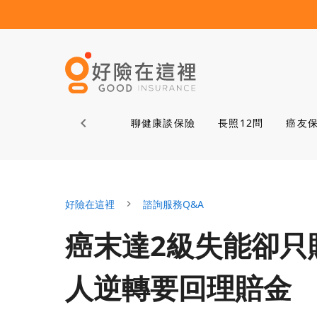
首頁
聊健康談保險
長照12問
癌友
好險在這裡
諮詢服務Q&A
癌末達2級失能卻只
人逆轉要回理賠金