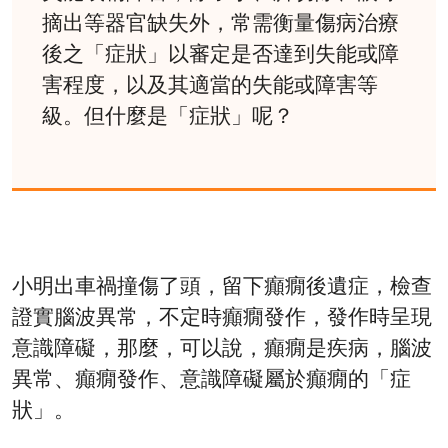
摘出等器官缺失外，常需衡量傷病治療
後之「症狀」以審定是否達到失能或障
害程度，以及其適當的失能或障害等
級。但什麼是「症狀」呢？
小明出車禍撞傷了頭，留下癲癇後遺症，檢查
證實腦波異常，不定時癲癇發作，發作時呈現
意識障礙，那麼，可以說，癲癇是疾病，腦波
異常、癲癇發作、意識障礙屬於癲癇的「症
狀」。