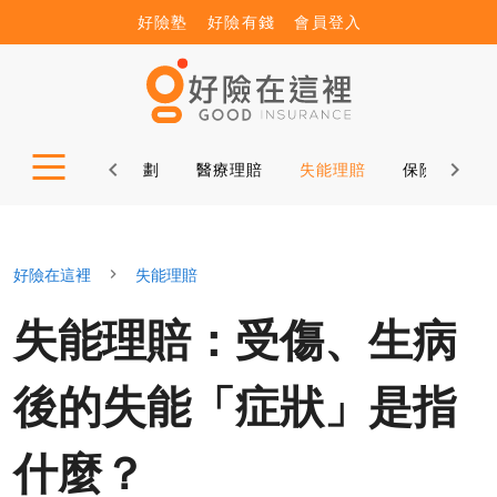
好險塾
好險有錢
會員登入
保險新知
保險規劃
醫療理賠
失能理賠
保險小秘書
好險在這裡
失能理賠
失能理賠：受傷、生病
後的失能「症狀」是指
什麼？