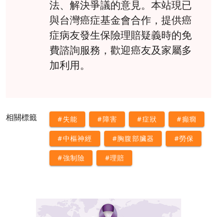
法、解決爭議的意見。本站現已
與台灣癌症基金會合作，提供癌
症病友發生保險理賠疑義時的免
費諮詢服務，歡迎癌友及家屬多
加利用。
相關標籤
#失能
#障害
#症狀
#癲癇
#中樞神經
#胸腹部臟器
#勞保
#強制險
#理賠