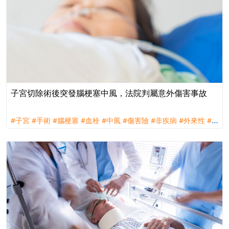
子宮切除術後突發腦梗塞中風，法院判屬意外傷害事故
#子宮
#手術
#腦梗塞
#血栓
#中風
#傷害險
#非疾病
#外來性
#
偶發性
#不可預見性
#理賠
#訴訟
#南山人壽