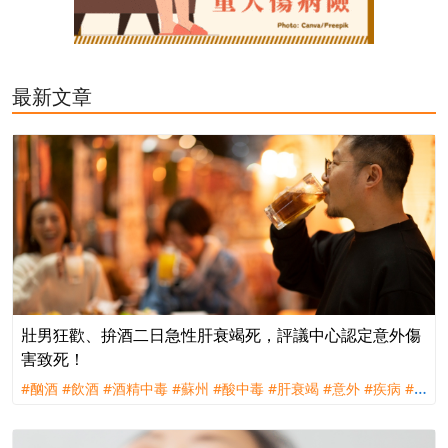
最新文章
壯男狂歡、拚酒二日急性肝衰竭死，評議中心認定意外傷
害致死！
#酗酒
#飲酒
#酒精中毒
#蘇州
#酸中毒
#肝衰竭
#意外
#疾病
#
外來性
#突發性
#主力近因
#理賠
#評議