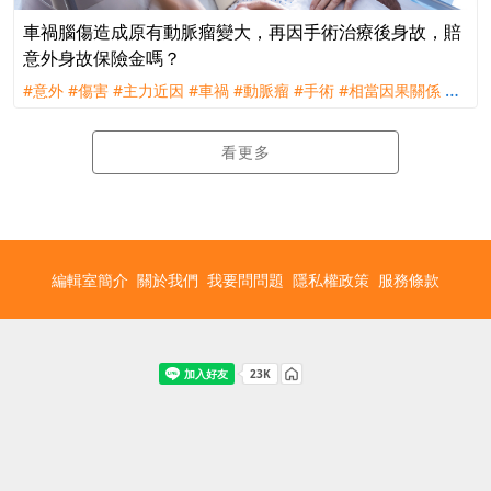
車禍腦傷造成原有動脈瘤變大，再因手術治療後身故，賠
意外身故保險金嗎？
#意外
#傷害
#主力近因
#車禍
#動脈瘤
#手術
#相當因果關係
#
理賠
#評議
看更多
編輯室簡介
關於我們
我要問問題
隱私權政策
服務條款