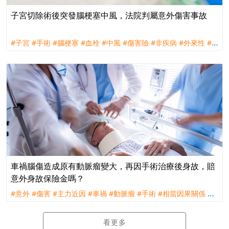
子宮切除術後突發腦梗塞中風，法院判屬意外傷害事故
#子宮
#手術
#腦梗塞
#血栓
#中風
#傷害險
#非疾病
#外來性
#
偶發性
#不可預見性
#理賠
#訴訟
#南山人壽
車禍腦傷造成原有動脈瘤變大，再因手術治療後身故，賠
意外身故保險金嗎？
#意外
#傷害
#主力近因
#車禍
#動脈瘤
#手術
#相當因果關係
#
理賠
#評議
看更多