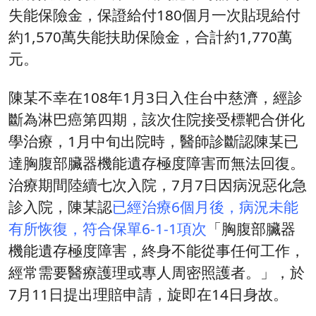
失能保險金，保證給付180個月一次貼現給付
約1,570萬失能扶助保險金，合計約1,770萬
元。
陳某不幸在108年1月3日入住台中慈濟，經診
斷為淋巴癌第四期，該次住院接受標靶合併化
學治療，1月中旬出院時，醫師診斷認陳某已
達胸腹部臟器機能遺存極度障害而無法回復。
治療期間陸續七次入院，7月7日因病況惡化急
診入院，陳某認
已經治療6個月後，病況未能
有所恢復，符合保單6-1-1項次
「胸腹部臟器
機能遺存極度障害，終身不能從事任何工作，
經常需要醫療護理或專人周密照護者。」，於
7月11日提出理賠申請，旋即在14日身故。