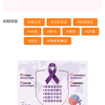
相關標籤
#淋巴癌
#立即判定
#症狀固定
#失能
#新光
#理賠
#評議
#訴訟
#胸腹部臟器