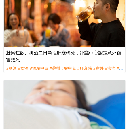
壯男狂歡、拚酒二日急性肝衰竭死，評議中心認定意外傷
害致死！
#酗酒
#飲酒
#酒精中毒
#蘇州
#酸中毒
#肝衰竭
#意外
#疾病
#
外來性
#突發性
#主力近因
#理賠
#評議