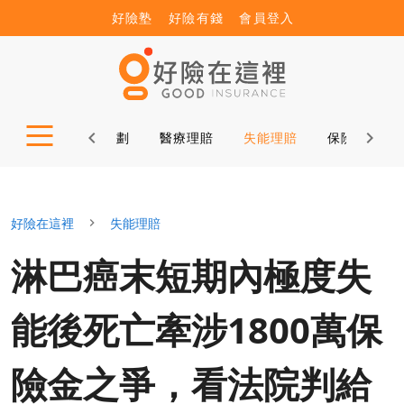
好險塾
好險有錢
會員登入
保險新知
保險規劃
醫療理賠
失能理賠
保險小秘書
好險在這裡
失能理賠
淋巴癌末短期內極度失
能後死亡牽涉1800萬保
險金之爭，看法院判給