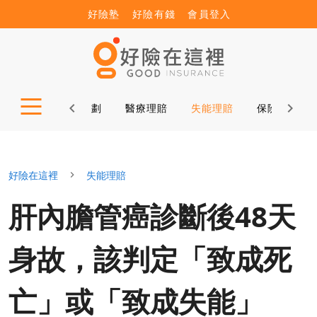
好險塾
好險有錢
會員登入
保險新知
保險規劃
醫療理賠
失能理賠
保險小秘書
好險在這裡
失能理賠
肝內膽管癌診斷後48天
身故，該判定「致成死
亡」或「致成失能」