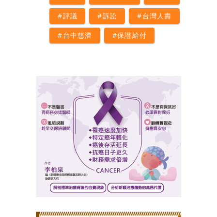
#評議
#訴訟
#台灣人壽
#台中慈濟
#保證給付