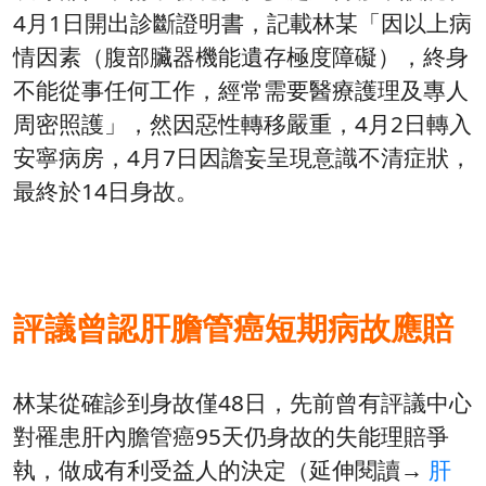
4月1日開出診斷證明書，記載林某「因以上病
情因素（腹部臟器機能遺存極度障礙），終身
不能從事任何工作，經常需要醫療護理及專人
周密照護」，然因惡性轉移嚴重，4月2日轉入
安寧病房，4月7日因譫妄呈現意識不清症狀，
最終於14日身故。
評議曾認肝膽管癌短期病故應賠
林某從確診到身故僅48日，先前曾有評議中心
對罹患肝內膽管癌95天仍身故的失能理賠爭
執，做成有利受益人的決定（延伸閱讀→
肝