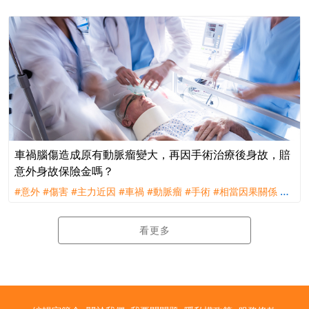
偶發性
#不可預見性
#理賠
#訴訟
#南山人壽
車禍腦傷造成原有動脈瘤變大，再因手術治療後身故，賠
意外身故保險金嗎？
#意外
#傷害
#主力近因
#車禍
#動脈瘤
#手術
#相當因果關係
#
理賠
#評議
看更多