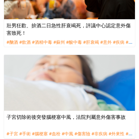
壯男狂歡、拚酒二日急性肝衰竭死，評議中心認定意外傷
害致死！
#酗酒
#飲酒
#酒精中毒
#蘇州
#酸中毒
#肝衰竭
#意外
#疾病
#
外來性
#突發性
#主力近因
#理賠
#評議
子宮切除術後突發腦梗塞中風，法院判屬意外傷害事故
#子宮
#手術
#腦梗塞
#血栓
#中風
#傷害險
#非疾病
#外來性
#