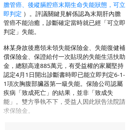
膽管癌、後縱膈腔癌末期生命失能狀態，可立
即判定
）。評議關鍵見解係認為末期肝內膽
管癌不能治癒，診斷確定當時就已經「可立即
判定」失能。
林某身故後應領未領失能保險金、失能復健補
償保險金、保證給付一次貼現的失能生活扶助
金，總額高達885萬元，有受益權的家屬堅持
認定4月1日開出診斷書時即已能立即判定6-1-
1項次胸腹部臟器第一級失能。保險公司認屬
疾病「致成死亡」的結果，並非「致成失
能」。雙方爭執不下，受益人因此狀告法院請
求保險金。