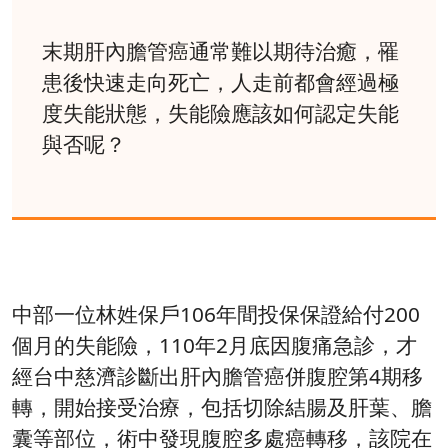
末期肝內膽管癌通常難以期待治癒，罹
患後快速走向死亡，人走前都會經過極
度失能狀態，失能險應該如何認定失能
與否呢？
中部一位林姓保戶106年間投保保證給付200
個月的失能險，110年2月底因腹痛急診，才
經台中慈濟診斷出肝內膽管癌併腹腔第4期移
轉，開始接受治療，包括切除結腸及肝葉、膽
囊等部位，術中發現腹腔多處癌轉移，該院在