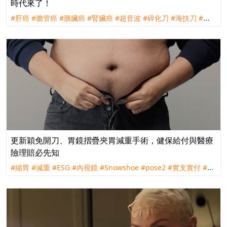
時代來了！
#肝癌
#膽管癌
#胰臟癌
#腎臟癌
#超音波
#碎化刀
#海扶刀
#海
福刀
#射頻刀
#微波刀
#奈米刀
#氬氦刀
#手術
#消融
#微創
#無
創
更新穎免開刀、胃鏡摺疊夾胃減重手術，健保給付與醫療
險理賠必先知
#縮胃
#減重
#ESG
#內視鏡
#Snowshoe
#pose2
#實支實付
#門
診手術
#理賠
#健保
#病態性肥胖
#腹腔鏡
#機械手臂輔助
#達文
西
#袖狀
#雪靴夾