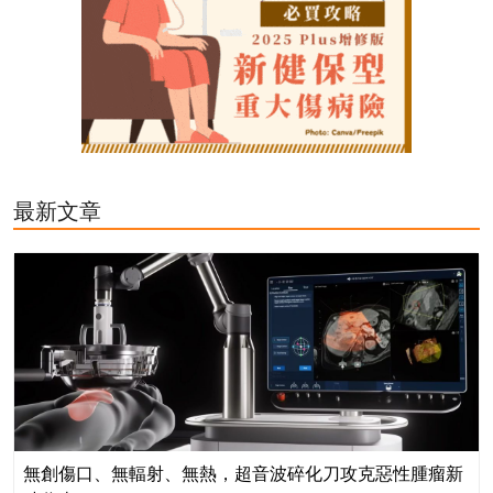
最新文章
無創傷口、無輻射、無熱，超音波碎化刀攻克惡性腫瘤新