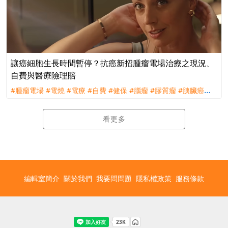
讓癌細胞生長時間暫停？抗癌新招腫瘤電場治療之現況、
自費與醫療險理賠
#腫瘤電場
#電燒
#電療
#自費
#健保
#腦瘤
#膠質瘤
#胰臟癌
#Optune
#電池
#治療貼
#理賠
#評議
#住院必要
看更多
編輯室簡介
關於我們
我要問問題
隱私權政策
服務條款