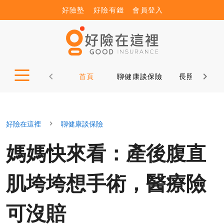
好險塾
好險有錢
會員登入
首頁
聊健康談保險
長照12問
好險在這裡
聊健康談保險
媽媽快來看：產後腹直
肌垮垮想手術，醫療險
可沒賠