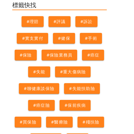
#白內障
#自付差額
標籤快找
#理賠
#評議
#訴訟
#實支實付
#健保
#手術
#保險
#保險業務員
#癌症
#失能
#重大傷病險
#聊健康談保險
#失能扶助險
#癌症險
#保前疾病
#買保險
#醫療險
#殘扶險