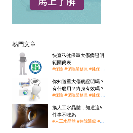
熱門文章
快查🔍健保重大傷病證明
範圍簡表
#保險
#保險業務員
#健保
#
重大傷病證明
#重大傷病險
你知道重大傷病證明嗎？
有什麼用？終身有效嗎？
#保險
#保險業務員
#健保
#
慢性精神病
#洗腎
#癌症
#腦
換人工水晶體，知道這5
中風
#自體免疫疾病
#重大傷
件事不吃虧
病
#重大傷病卡
#重大傷病險
#人工水晶體
#住院醫療
#健
保
#實支實付
#手術險
#理賠