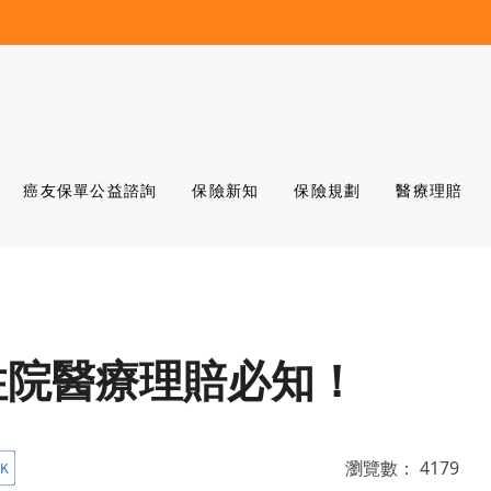
癌友保單公益諮詢
保險新知
保險規劃
醫療理賠
？住院醫療理賠必知！
瀏覽數：
4179