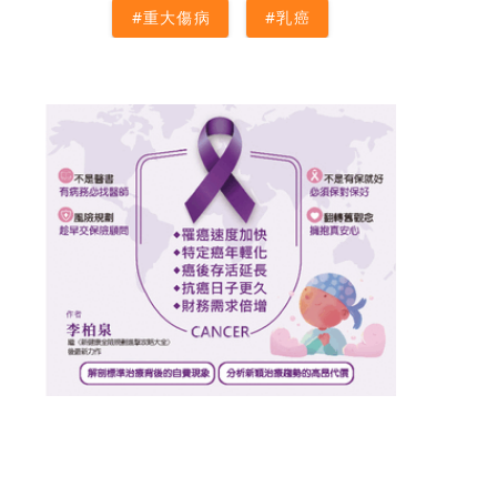
#重大傷病
#乳癌