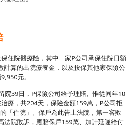
賠
投保住院醫療險，其中一家P公司承保住院日額
日數計算的出院療養金，以及投保其他家保險公
,950元。
留院39日，P保險公司給予理賠。惟從同年10
治療，共204天，保險金額159萬，P公司拒
定的「住院」。保戶為此告上法院，第一審敗
高法院敗訴，應賠保戶159萬、加計延遲給付