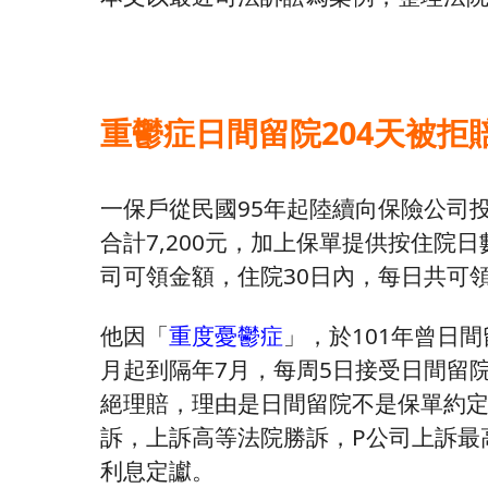
重鬱症日間留院204天被拒
一保戶從民國95年起陸續向保險公司
合計7,200元，加上保單提供按住院
司可領金額，住院30日內，每日共可領9
他因「
重度憂鬱症
」，於101年曾日間
月起到隔年7月，每周5日接受日間留院
絕理賠，理由是日間留院不是保單約
訴，上訴高等法院勝訴，P公司上訴最
利息定讞。