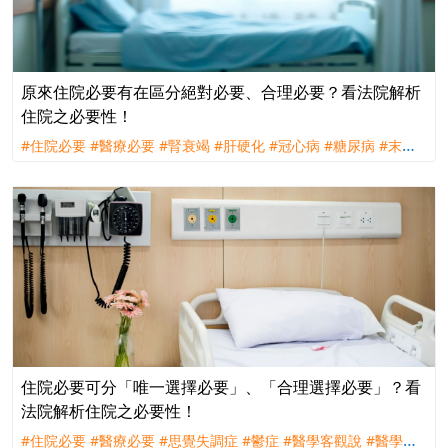
原來住院必要有在區分絕對必要、合理必要？看法院解析
住院之必要性！
#住院必要
#醫療必要
#腎衰竭
#肝硬化
#冠心病
#糖尿病
#末期
腎病
#高血壓
#胃食道逆流
#大腸息肉
#臺大醫院
#理賠
#訴訟
#
新光人壽
住院必要可分「唯一選擇必要」、「合理選擇必要」？看
法院解析住院之必要性！
#住院必要
#醫療必要
#思覺失調症
#鬱症
#醫學客觀說
#醫學主