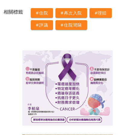
相關標籤
#住院
#再次入院
#理賠
#評議
#住院間隔