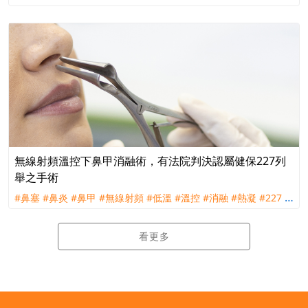
觀說
#醫療常規說
#理賠
#訴訟
#南山人壽
無線射頻溫控下鼻甲消融術，有法院判決認屬健保227列
舉之手術
#鼻塞
#鼻炎
#鼻甲
#無線射頻
#低溫
#溫控
#消融
#熱凝
#227
#
下鼻甲成形術
#粘膜下鼻甲切除術
#健保
#理賠
#評議
#訴訟
#宏
泰人壽
看更多