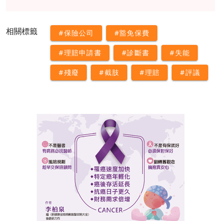
相關標籤
#保險公司
#豁免保費
#理賠申請書
#診斷書
#失能
#殘廢
#截肢
#理賠
#評議