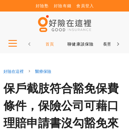
好險塾
好險有錢
會員登入
首頁
聊健康談保險
長照12問
好險在這裡
醫療保險
保戶截肢符合豁免保費
條件，保險公司可藉口
理賠申請書沒勾豁免來