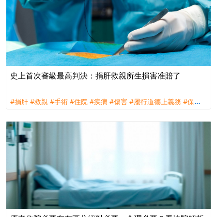
史上首次審級最高判決：捐肝救親所生損害准賠了
#捐肝
#救親
#手術
#住院
#疾病
#傷害
#履行道德上義務
#保險
法
#30條
#肝硬化
#黃疸
#肝衰竭
#理賠
#評議
#訴訟
#國泰人壽
#國泰產險