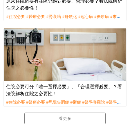
原來住院必要有在區分絕對必要、合理必要？看法院解析
住院之必要性！
#住院必要
#醫療必要
#腎衰竭
#肝硬化
#冠心病
#糖尿病
#末期
腎病
#高血壓
#胃食道逆流
#大腸息肉
#臺大醫院
#理賠
#訴訟
#
新光人壽
住院必要可分「唯一選擇必要」、「合理選擇必要」？看
法院解析住院之必要性！
#住院必要
#醫療必要
#思覺失調症
#鬱症
#醫學客觀說
#醫學主
觀說
#醫療常規說
#理賠
#訴訟
#南山人壽
看更多