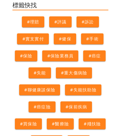
#精神分裂症
#精神疾病
#精
標籤快找
神病
#自閉症
#買保險
#躁鬱
症
#重大傷病證明
#重大傷病
#理賠
#評議
#訴訟
險
#重鬱症
#實支實付
#健保
#手術
#保險
#保險業務員
#癌症
#失能
#重大傷病險
#聊健康談保險
#失能扶助險
#癌症險
#保前疾病
#買保險
#醫療險
#殘扶險