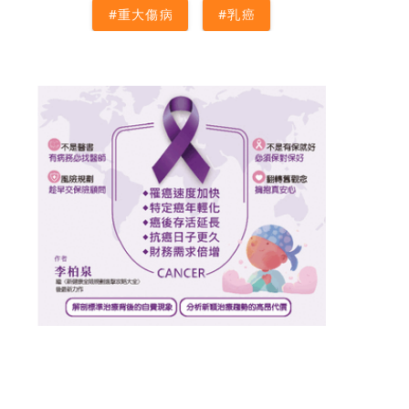
#重大傷病
#乳癌