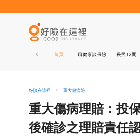
首頁
聊健康談保險
長照12問
好險在這裡
重大傷病險
重大傷病理賠：投
後確診之理賠責任