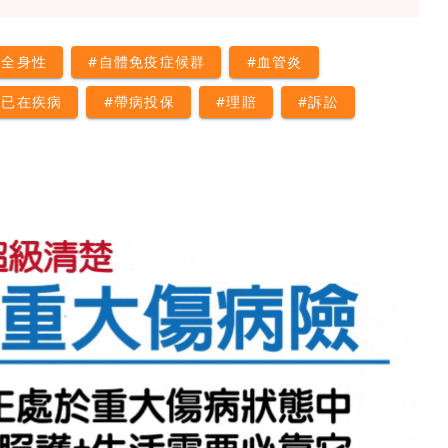
#全身性
#自體免疫症候群
#血管炎
#已在疾病
#帶病投保
#理賠
#訴訟