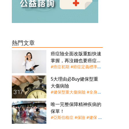
熱門文章
癌症險全面改版重點快速
掌握，再沒錢也要癌症保
#癌症初期
#癌症定義標準化
障
#癌症輕度
#癌症重度
#癌症
5大理由必Buy健保型重
險
#重大傷病險
#重大疾病險
大傷病險
#健保型重大傷病險
#全身性
自體免疫疾病
#慢性精神病
#
唯一完整保障精神疾病的
洗腎
#癌症
#罕見疾病
#腦中
保單！
風
#亞斯伯格症
#保險
#健保
#
失智症
#妄想症
#思覺失調症