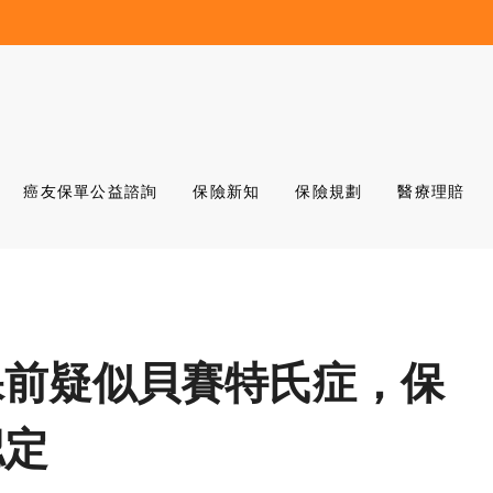
癌友保單公益諮詢
保險新知
保險規劃
醫療理賠
保前疑似貝賽特氏症，保
認定