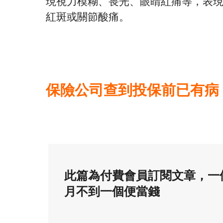
現視力模糊、畏光、眼睛紅痛等，表
紅斑或關節酸痛。
保險公司查到投保前已有病
此篇為付費會員訂閱文章，一
月不到一個便當錢