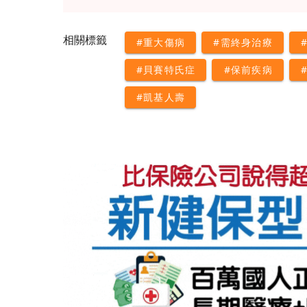
相關標籤
#重大傷病
#需終身治療
#貝賽特氏症
#保前疾病
#凱基人壽