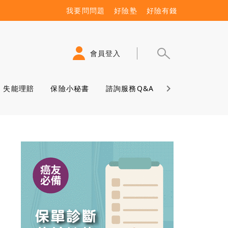
我要問問題
好險塾
好險有錢
會員登入
失能理賠
保險小秘書
諮詢服務Q&A
保險學堂