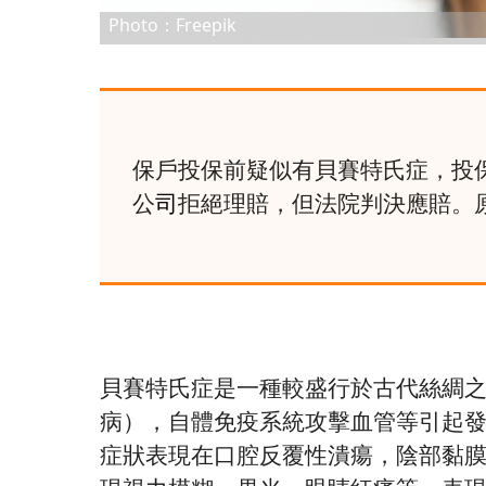
Photo：Freepik
保戶投保前疑似有貝賽特氏症，投
公
司
拒絕理賠，但法院判決應賠。
貝賽特氏症是一種較盛行於古代絲綢
病），自體免疫系統攻擊血管等引起
症狀表現在口腔反覆性潰瘍，陰部黏