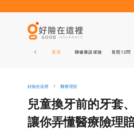
首頁
聊健康談保險
長照12問
好險在這裡
醫療理賠
兒童換牙前的牙套
讓你弄懂醫療險理