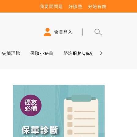
我要問問題
好險塾
好險有錢
會員登入
失能理賠
保險小秘書
諮詢服務Q&A
保險學堂