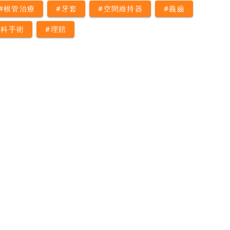
#根管治療
#牙套
#空間維持器
#義齒
牙科手術
#理賠