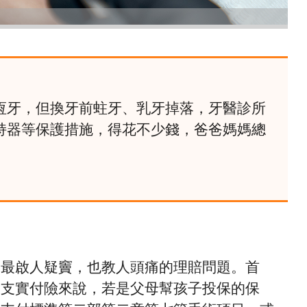
恆牙，但換牙前蛀牙、乳牙掉落，牙醫診所
持器等保護措施，得花不少錢，爸爸媽媽總
中最啟人疑竇，也教人頭痛的理賠問題。首
實支實付險來說，若是父母幫孩子投保的保