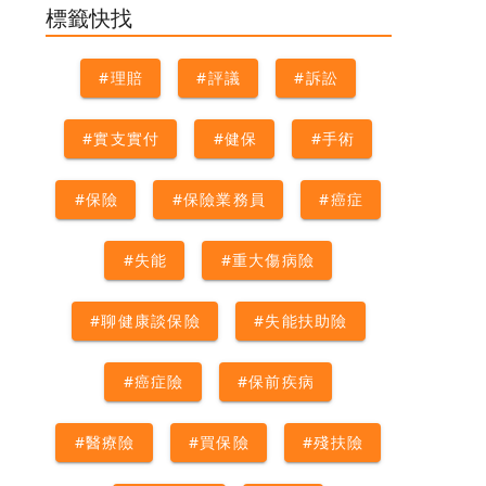
術險
#外科手術
#理賠
標籤快找
#理賠
#評議
#訴訟
#實支實付
#健保
#手術
#保險
#保險業務員
#癌症
#失能
#重大傷病險
#聊健康談保險
#失能扶助險
#癌症險
#保前疾病
#醫療險
#買保險
#殘扶險