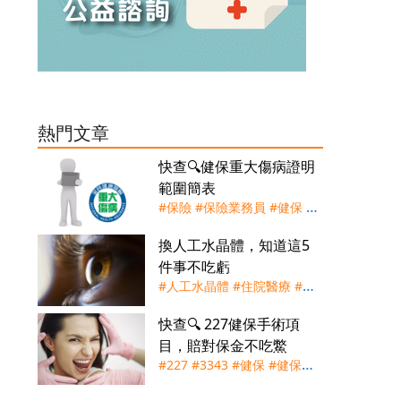
熱門文章
快查🔍健保重大傷病證明
範圍簡表
#保險
#保險業務員
#健保
#
重大傷病證明
#重大傷病險
換人工水晶體，知道這5
件事不吃虧
#人工水晶體
#住院醫療
#健
保
#實支實付
#手術險
#理賠
快查🔍 227健保手術項
#白內障
#自付差額
目，賠對保金不吃鱉
#227
#3343
#健保
#健保快
易通
#手術節
#實支實付
#手