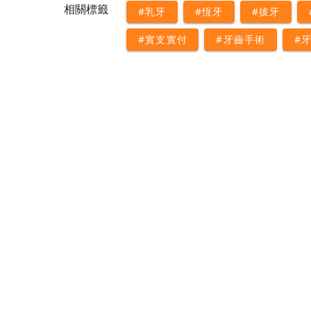
相關標籤
#乳牙
#恆牙
#拔牙
#實支實付
#牙齒手術
#