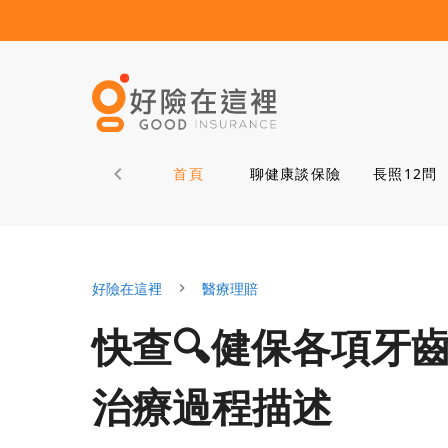
首頁
聊健康談保險
長照12問
好險在這裡
醫療理賠
快查🔍健保各項牙
治療過程描述