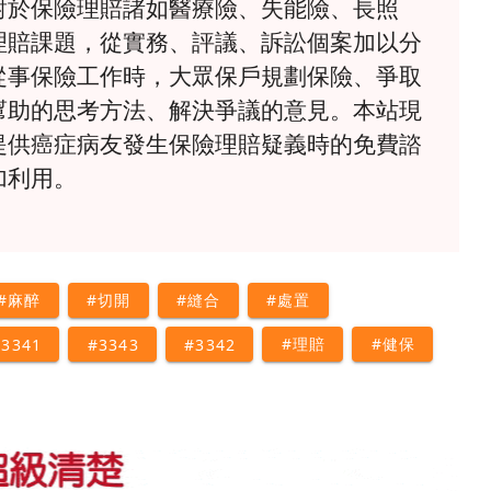
對於保險理賠諸如醫療險、失能險、長照
理賠課題，從實務、評議、訴訟個案加以分
從事保險工作時，大眾保戶規劃保險、爭取
幫助的思考方法、解決爭議的意見。本站現
提供癌症病友發生保險理賠疑義時的免費諮
加利用。
#麻醉
#切開
#縫合
#處置
#理賠
#健保
#3341
#3343
#3342