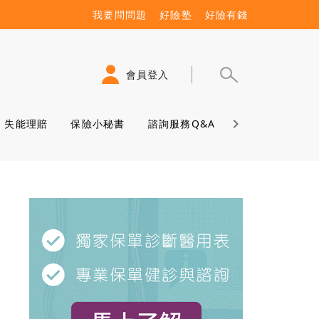
我要問問題
好險塾
好險有錢
會員登入
失能理賠
保險小秘書
諮詢服務Q&A
保險學堂