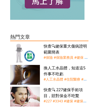
熱門文章
快查🔍健保重大傷病證明
範圍簡表
#保險
#保險業務員
#健保
#
重大傷病證明
#重大傷病險
換人工水晶體，知道這5
件事不吃虧
#人工水晶體
#住院醫療
#健
保
#實支實付
#手術險
#理賠
快查🔍 227健保手術項
#白內障
#自付差額
目，賠對保金不吃鱉
#227
#3343
#健保
#健保快
易通
#手術節
#實支實付
#手