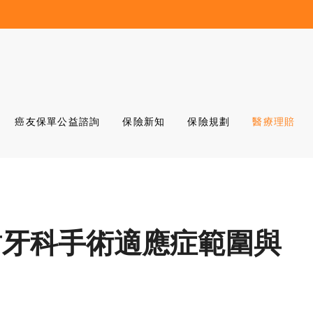
癌友保單公益諮詢
保險新知
保險規劃
醫療理賠
齒牙科手術適應症範圍與