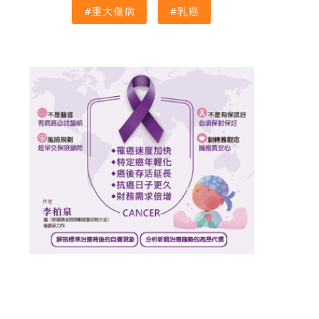
#重大傷病
#乳癌