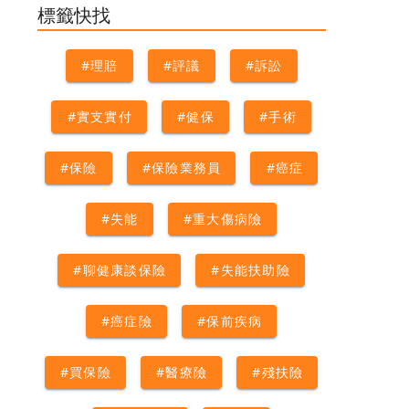
術險
#外科手術
#理賠
標籤快找
#理賠
#評議
#訴訟
#實支實付
#健保
#手術
#保險
#保險業務員
#癌症
#失能
#重大傷病險
#聊健康談保險
#失能扶助險
#癌症險
#保前疾病
#買保險
#醫療險
#殘扶險