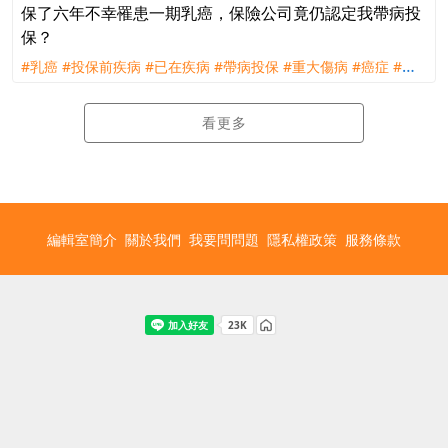
保了六年不幸罹患一期乳癌，保險公司竟仍認定我帶病投
保？
#乳癌
#投保前疾病
#已在疾病
#帶病投保
#重大傷病
#癌症
#理
賠
#評議
看更多
編輯室簡介
關於我們
我要問問題
隱私權政策
服務條款