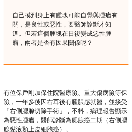
自己摸到身上有腫塊可能自覺與腫瘤有
關，是良性或惡性，要醫師診斷才知
道。但若這個腫塊在日後變成惡性腫
瘤，兩者是否有因果關係呢？
有位保戶剛加保住院醫療險、重大傷病險等保
險，一年多後因右耳後有腫脹感就醫，並接受
「右側腮腺切除手術」，不料，病理報告顯示
為惡性腫瘤，醫師診斷為腮腺癌二期（右側腮
腺黏液類上皮細胞癌）。