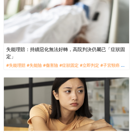
失能理賠：持續惡化無法好轉，高院判決仍屬已「症狀固
定」
#失能理賠
#失能險
#傷害險
#症狀固定
#立即判定
#子宮頸癌
#
理賠
#訴訟
#全球人壽
#台灣人壽