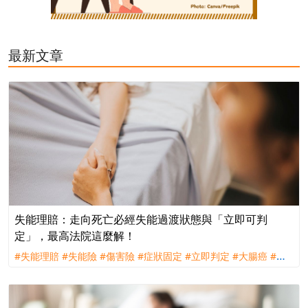
最新文章
失能理賠：走向死亡必經失能過渡狀態與「立即可判
定」，最高法院這麼解！
#失能理賠
#失能險
#傷害險
#症狀固定
#立即判定
#大腸癌
#理
賠
#評議
#訴訟
#遠雄人壽