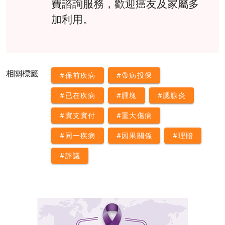
費諮詢服務，歡迎癌友及家屬多
加利用。
相關標籤
#保前疾病
#帶病投保
#已在疾病
#腫塊
#腮腺炎
#實支實付
#重大傷病
#同一疾病
#因果關係
#理賠
#評議