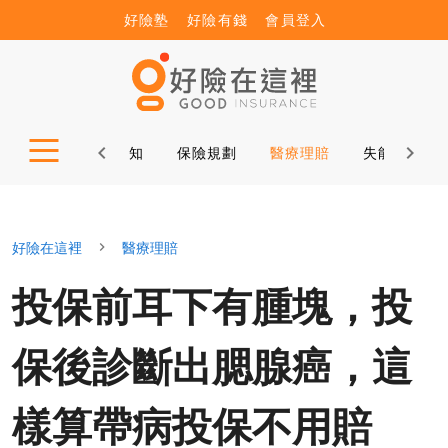
好險塾
好險有錢
會員登入
公益諮詢
保險新知
保險規劃
醫療理賠
失能理賠
好險在這裡
醫療理賠
投保前耳下有腫塊，投
保後診斷出腮腺癌，這
樣算帶病投保不用賠