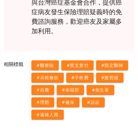
與台灣癌症基金會合作，提供癌
症病友發生保險理賠疑義時的免
費諮詢服務，歡迎癌友及家屬多
加利用。
相關標籤
#醫療險
#實支實付
#指定醫師
#示範條款
#手術費
#腹腔鏡
#自費
#衛福部
#衛生署
#理賠
#健保
#訴訟
#遠雄人壽