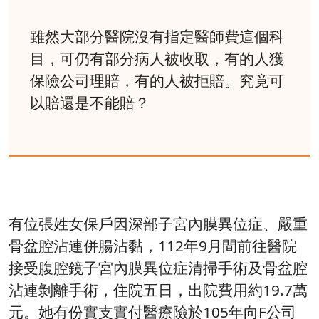
雖然大部分醫院沒有指定醫師費這個科
目，可仍有部分病人被收取，有的人獲
保險公司理賠，有的人被拒賠。究竟可
以賠還是不能賠？
有位張姓女保戶因深部子宮內膜異位症、嚴重
骨盆腔沾連併腸沾黏，112年9月間前往醫院
接受腹腔鏡子宮內膜異位症清掃手術及骨盆腔
沾連剝離手術，住院五日，出院費用約19.7萬
元。她有份實支實付醫療險於105年向F公司