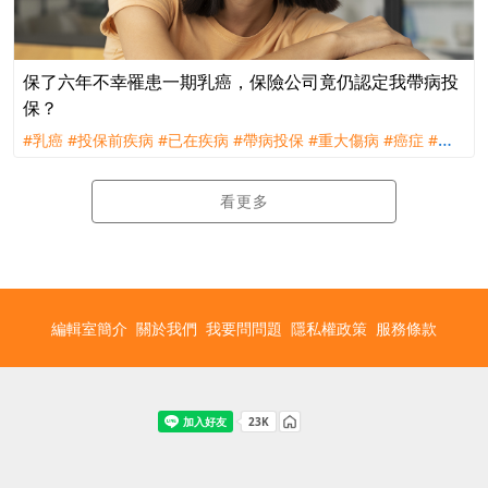
保了六年不幸罹患一期乳癌，保險公司竟仍認定我帶病投
保？
#乳癌
#投保前疾病
#已在疾病
#帶病投保
#重大傷病
#癌症
#理
賠
#評議
看更多
編輯室簡介
關於我們
我要問問題
隱私權政策
服務條款