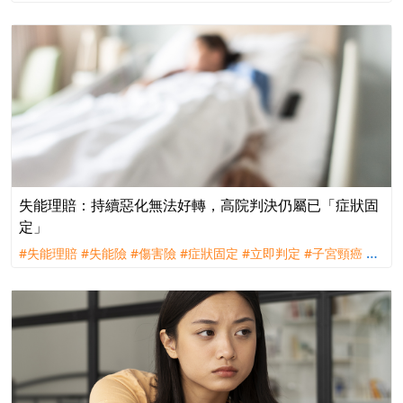
賠
#評議
#訴訟
#遠雄人壽
失能理賠：持續惡化無法好轉，高院判決仍屬已「症狀固
定」
#失能理賠
#失能險
#傷害險
#症狀固定
#立即判定
#子宮頸癌
#
理賠
#訴訟
#全球人壽
#台灣人壽