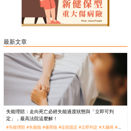
最新文章
失能理賠：走向死亡必經失能過渡狀態與「立即可判
定」，最高法院這麼解！
#失能理賠
#失能險
#傷害險
#症狀固定
#立即判定
#大腸癌
#理