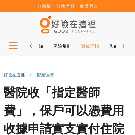
好險塾
好險有錢
會員登入
公益諮詢
保險新知
保險規劃
醫療理賠
失能理賠
好險在這裡
醫療理賠
醫院收「指定醫師
費」，保戶可以憑費用
收據申請實支實付住院