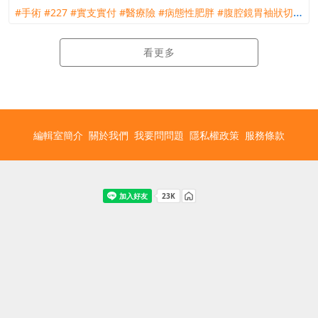
#手術
#227
#實支實付
#醫療險
#病態性肥胖
#腹腔鏡胃袖狀切除
#帶病投保
#保前疾病
#健保
#理賠
#評議
#訴訟
看更多
編輯室簡介
關於我們
我要問問題
隱私權政策
服務條款