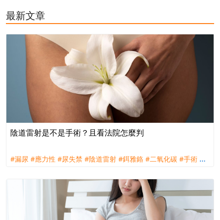
最新文章
陰道雷射是不是手術？且看法院怎麼判
#漏尿
#應力性
#尿失禁
#陰道雷射
#鉺雅鉻
#二氧化碳
#手術
#
外科手術
#實支實付
#手術險
#理賠
#評議
#訴訟
#台灣人壽
#宏
利人壽