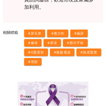
加利用。
相關標籤
#尿失禁
#應力性
#漏尿
#健保
#尿道
#懸吊手術
#G緊雷射
#薇薇電波
#陰道緊實
#理賠