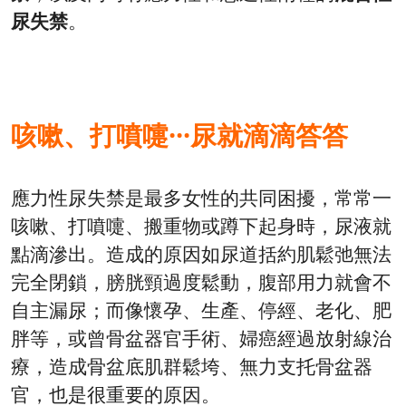
尿失禁
。
咳嗽、打噴嚏···尿就滴滴答答
應力性尿失禁是最多女性的共同困擾，常常一
咳嗽、打噴嚏、搬重物或蹲下起身時，尿液就
點滴滲出。造成的原因如尿道括約肌鬆弛無法
完全閉鎖，膀胱頸過度鬆動，腹部用力就會不
自主漏尿；而像懷孕、生產、停經、老化、肥
胖等，或曾骨盆器官手術、婦癌經過放射線治
療，造成骨盆底肌群鬆垮、無力支托骨盆器
官，也是很重要的原因。