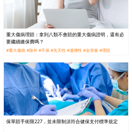
重大傷病理賠：拿到八類不會賠的重大傷病證明，還有必
要繼續繳保費嗎？
#重大傷病
#除外
#不保
#先天性
#遺傳性
#金管會
#理賠
保單賠手術限227，並未限制須符合健保支付標準規定