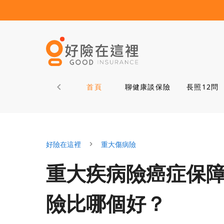
首頁
聊健康談保險
長照12問
好險在這裡
重大傷病險
重大疾病險癌症保
險比哪個好？