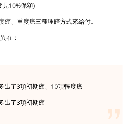
見10%保額)
輕度癌、重度癌三種理賠方式來給付。
差異在：
多出了3項初期癌、10項輕度癌
多出了3項初期癌