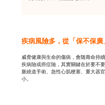
疾病風險多，從「保不保廣
威脅健康與生命的傷病，會随壽命持
疾病險或癌症險，其實關鍵在於要不
脈繞道手術、急性心肌梗塞、重大器
小。