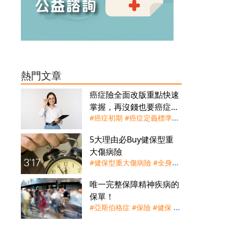
熱門文章
癌症險全面改版重點快速
掌握，再沒錢也要癌症保
#癌症初期
#癌症定義標準化
障
#癌症輕度
#癌症重度
#癌症
5大理由必Buy健保型重
險
#重大傷病險
#重大疾病險
大傷病險
#健保型重大傷病險
#全身性
自體免疫疾病
#慢性精神病
#
唯一完整保障精神疾病的
洗腎
#癌症
#罕見疾病
#腦中
保單！
風
#亞斯伯格症
#保險
#健保
#
失智症
#妄想症
#思覺失調症