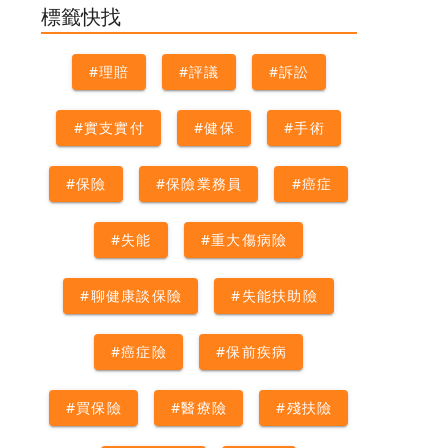
#精神分裂症
#精神疾病
#精
標籤快找
神病
#自閉症
#買保險
#躁鬱
症
#重大傷病證明
#重大傷病
#理賠
#評議
#訴訟
險
#重鬱症
#實支實付
#健保
#手術
#保險
#保險業務員
#癌症
#失能
#重大傷病險
#聊健康談保險
#失能扶助險
#癌症險
#保前疾病
#買保險
#醫療險
#殘扶險