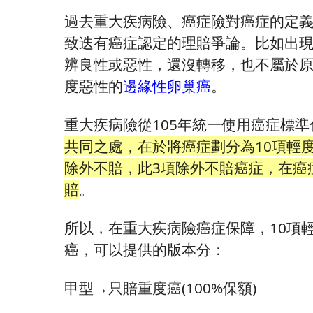
過去重大疾病險、癌症險對癌症的定
致迭有癌症認定的理賠爭論。比如出
辨良性或惡性，還沒轉移，也不屬於
度惡性的
邊緣性卵巢癌
。
重大疾病險從105年統一使用癌症標準
共同之處，在於將癌症劃分為10項輕
除外不賠，此3項除外不賠癌症，在癌症
賠
。
所以，在重大疾病險癌症保障，10項
癌，可以提供的版本分：
甲型→只賠重度癌(100%保額)