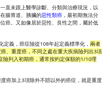
義一直未跟上醫學診斷、分類與治療現況，以
現在腸胃道、胰臟的
惡性類癌
，最初期無法分
原位癌。又如像居於惡性、良性之間，屬於低
化定義，癌症險從108年起定義標準化，
兩者
度癌、重度癌，不同之處在重大疾病險列出3項
險列入初期癌，通常按約定保額的1/10理
輕度癌加上3項除外不賠以外的癌症，就是重度