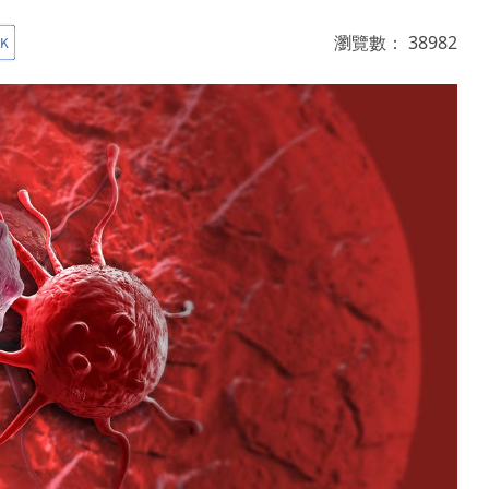
瀏覽數：
38982