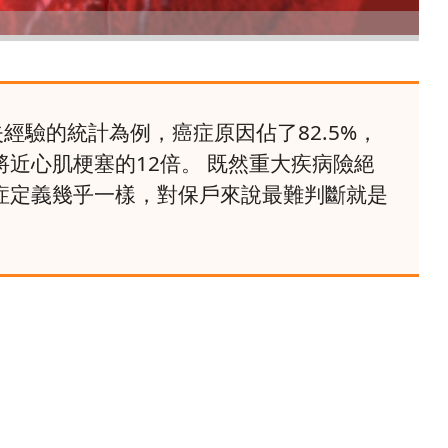
經驗的統計為例，癌症原因佔了82.5%，
近心肌梗塞的12倍。 既然重大疾病險絕
症定義幾乎一樣，對保戶來說最難判斷就是