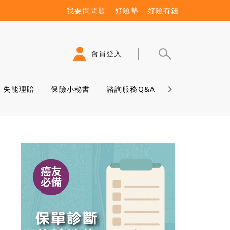
我要問問題
好險塾
好險有錢
會員登入
失能理賠
保險小秘書
諮詢服務Q&A
保險學堂