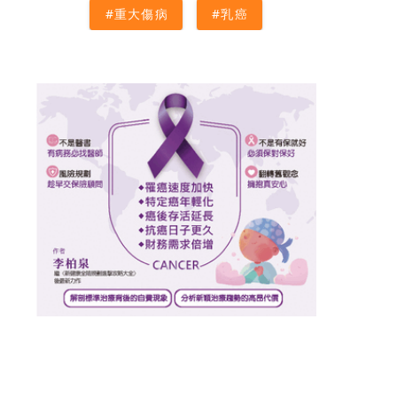
#重大傷病
#乳癌