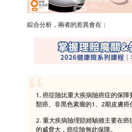
綜合分析，兩者的差異會在：
1. 癌症險比重大疾病險癌症的保
類癌、非黑色素瘤的1、2期皮膚癌
2. 重大疾病險理賠經驗雖主要在
的威脅大，癌症險無此保障。