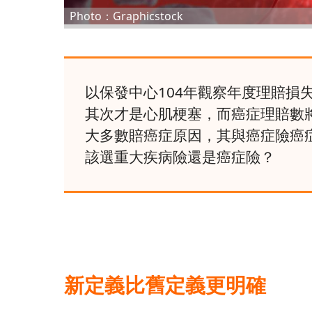
Photo：Graphicstock
以保發中心104年觀察年度理賠損失
其次才是心肌梗塞，而癌症理賠數將
大多數賠癌症原因，其與癌症險癌
該選重大疾病險還是癌症險？
新定義比舊定義更明確