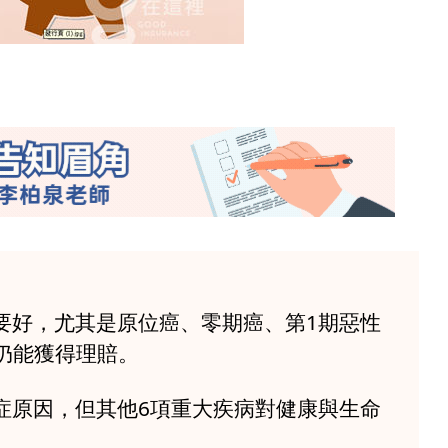
障要好，尤其是原位癌、零期癌、第1期惡性
仍能獲得理賠。
癌症原因，但其他6項重大疾病對健康與生命