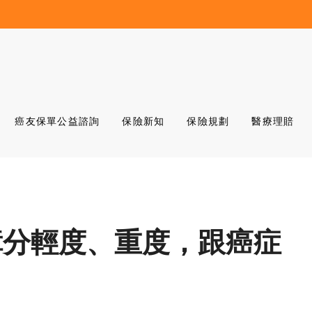
癌友保單公益諮詢
保險新知
保險規劃
醫療理賠
障分輕度、重度，跟癌症