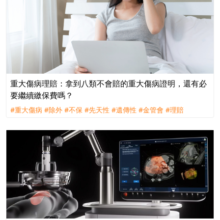
重大傷病理賠：拿到八類不會賠的重大傷病證明，還有必
要繼續繳保費嗎？
#重大傷病
#除外
#不保
#先天性
#遺傳性
#金管會
#理賠