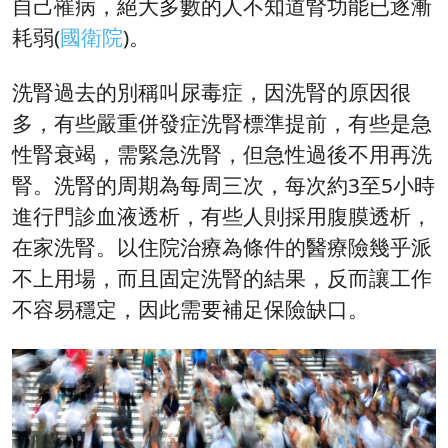
自己罹病，絕大多數的人不知道腎功能已逐漸
耗弱(
國衛院
)。
洗腎過去的別稱叫尿毒症，因洗腎的原因很
多，有些嚴重併發症洗腎標準提前，有些是急
性腎衰竭，需緊急洗腎，但急性過後不用再洗
腎。洗腎的周期為每周三次，每次約3至5小時
進行門診血液透析，有些人則採用腹膜透析，
在家洗腎。以住院治療為條件的醫療險幾乎派
不上用場，而且固定洗腎的結果，反而讓工作
不容易穩定，因此需要補足保險缺口。