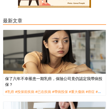
最新文章
保了六年不幸罹患一期乳癌，保險公司竟仍認定我帶病投
保？
#乳癌
#投保前疾病
#已在疾病
#帶病投保
#重大傷病
#癌症
#理
賠
#評議