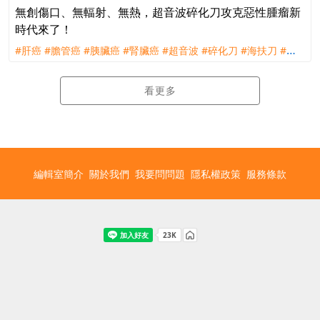
無創傷口、無輻射、無熱，超音波碎化刀攻克惡性腫瘤新
時代來了！
#肝癌
#膽管癌
#胰臟癌
#腎臟癌
#超音波
#碎化刀
#海扶刀
#海
福刀
#射頻刀
#微波刀
#奈米刀
#氬氦刀
#手術
#消融
#微創
#無
創
看更多
編輯室簡介
關於我們
我要問問題
隱私權政策
服務條款