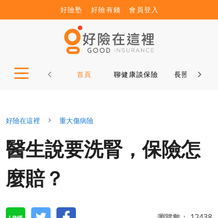
好險塾
好險有錢
會員登入
首頁
聊健康談保險
長照12問
好險在這裡
重大傷病險
醫生說要洗腎，保險怎
麼賠？
瀏覽數：
12438