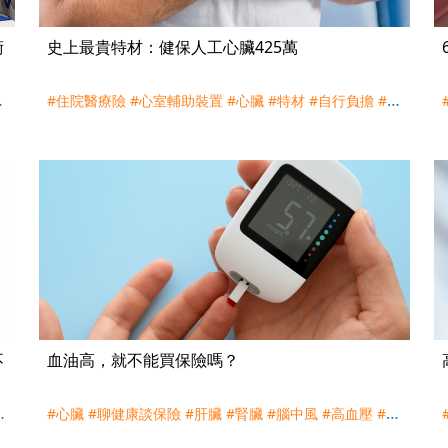
術
史上最貴特材：健保人工心臟425萬
管
#住院醫療險
#心室輔助裝置
#心臟
#特材
#自行負擔
#自
#
費
不
血油高，就不能買保險嗎？
付
#心臟
#聊健康談保險
#肝臟
#腎臟
#腦中風
#高血壓
#高
血糖
#高血脂