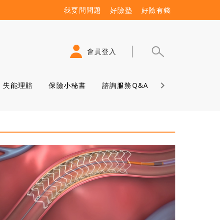
我要問問題
好險塾
好險有錢
會員登入
失能理賠
保險小秘書
諮詢服務Q&A
保險學堂