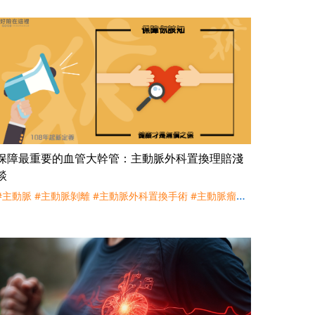
保障最重要的血管大幹管：主動脈外科置換理賠淺
談
#主動脈
#主動脈剝離
#主動脈外科置換手術
#主動脈瘤
#
保險
#保險業務員
#心臟
#重大傷病相關
#重大傷病險