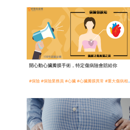
開心動心臟瓣膜手術，特定傷病險會賠給你
#保險
#保險業務員
#心臟
#心臟瓣膜異常
#重大傷病相
#重大傷病險