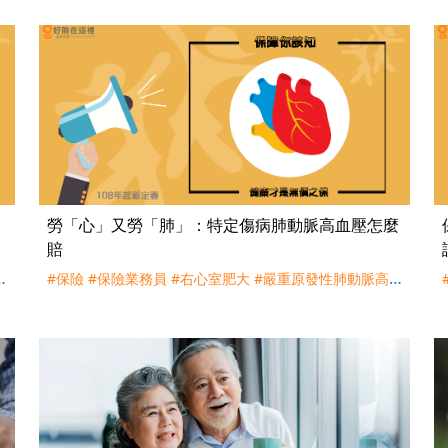
勞「心」又勞「肺」：特定傷病肺動脈高血壓怎麼
賠
關
#保險
#保險業務員
#右心室肥大
#嚴重原發性肺動脈高
血壓
#心臟
#肺動脈高血壓
#肺胃
#重大傷病相關
#重大
傷病險