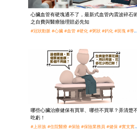
心臟血管有硬塊通不了，最新式血管內震波碎石
之自費與醫療險理賠必先知
#冠狀動脈
#心臟
#血管
#硬化
#粥狀
#鈣化
#斑塊
#導
#手術
#旋磨鑽頭
#氣球切割
#震波
#支架
#自費
#理賠
健保
哪些心臟治療健保有買單、哪些不買單？弄清楚
吃虧！
#上班族
#住院醫療
#保險
#保險業務員
#健保
#實支實
#心臟
#老人
#醫療險
#重大傷病險