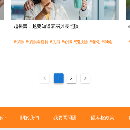
越長壽，越要知道衰弱與長照險！
#保險
#保險業務員
#失能
#心臟
#殘扶險
#老化
#聊健康
談保險
#衰弱
#買保險
#身心障礙
#長照
#長照險
#高血
壓
#高血糖
#高血脂
1
2
簡介
關於我們
我要問問題
隱私權政策