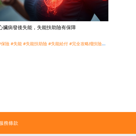
心臟病發後失能，失能扶助險有保障
#保險
#失能
#失能扶助險
#失能給付
#完全攻略殘扶險
#
心臟
#新型態重大疾病險
#殘廢表
#殘扶險
#聊健康談保
險
#身心障礙
#重大傷病
#重大疾病
#高血壓
#高血糖
#
高血脂
服務條款