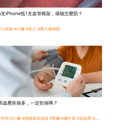
6支iPhone抵1支血管模架，保險怎麼賠？
#上班族
#心臟
#老人
#重大傷病險
高血壓疾病多，一定拒保嗎？
#失明
#心臟
#聊健康談保險
#腎臟
#腦中風
#高血壓
#高
血糖
#高血脂