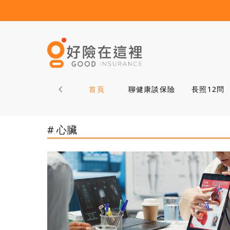
首頁
聊健康談保險
長照12問
# 心臟