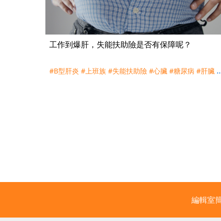
工作到爆肝，失能扶助險是否有保障呢？
#B型肝炎
#上班族
#失能扶助險
#心臟
#糖尿病
#肝臟
#
重大傷病
#高血壓
#高血糖
#高血脂
編輯室