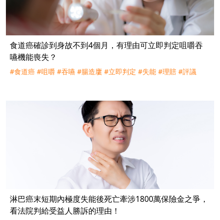
食道癌確診到身故不到4個月，有理由可立即判定咀嚼吞
嚥機能喪失？
#食道癌
#咀嚼
#吞嚥
#腸造廔
#立即判定
#失能
#理賠
#評議
淋巴癌末短期內極度失能後死亡牽涉1800萬保險金之爭，
看法院判給受益人勝訴的理由！