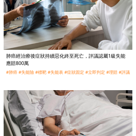
肺癌經治療後症狀持續惡化終至死亡，評議認屬1級失能
應賠800萬
#肺癌
#失能險
#標靶
#失能表
#症狀固定
#立即判定
#理賠
#評議