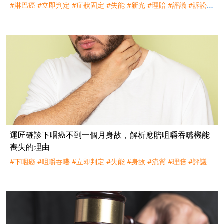
#淋巴癌
#立即判定
#症狀固定
#失能
#新光
#理賠
#評議
#訴訟
#
胸腹部臟器
運匠確診下咽癌不到一個月身故，解析應賠咀嚼吞嚥機能
喪失的理由
#下咽癌
#咀嚼吞嚥
#立即判定
#失能
#身故
#流質
#理賠
#評議