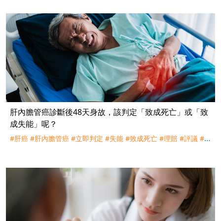
肝內膽管癌診斷後48天身故，該判定「致成死亡」或「致
成失能」呢？
#肝癌
#肝內膽管癌
#立即判定
#失能
#致成死亡
#理賠
#評議
#訴
訟
#台灣人壽
#台中慈濟
#保證給付