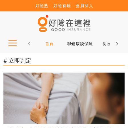
好險塾
好險有錢
會員登入
首頁
聊健康談保險
長照12問
# 立即判定