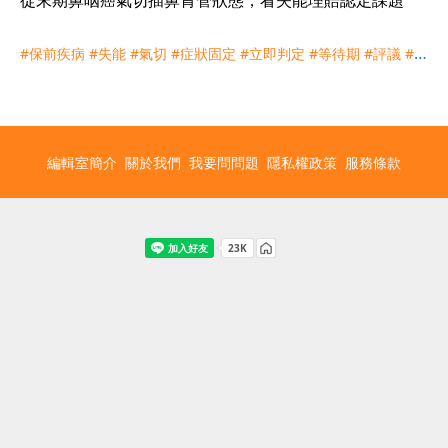
#保前疾病
#失能
#氣切
#症狀固定
#立即判定
#等待期
#評議
#鼻
咽癌
#鼻胃管
編輯室簡介
關於我們
我要問問題
隱私權政策
服務條款