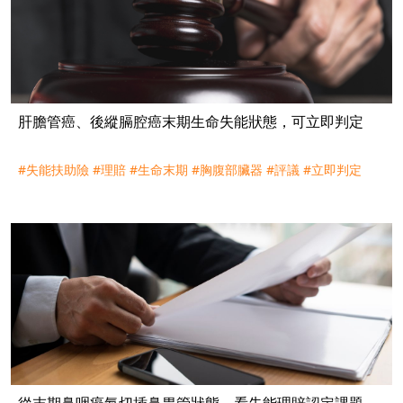
肝膽管癌、後縱膈腔癌末期生命失能狀態，可立即判定
#失能扶助險
#理賠
#生命末期
#胸腹部臟器
#評議
#立即判定
從末期鼻咽癌氣切插鼻胃管狀態，看失能理賠認定課題