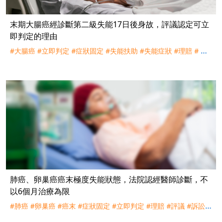
末期大腸癌經診斷第二級失能17日後身故，評議認定可立
即判定的理由
#大腸癌
#立即判定
#症狀固定
#失能扶助
#失能症狀
#理賠
# 評
議
肺癌、卵巢癌癌末極度失能狀態，法院認經醫師診斷，不
以6個月治療為限
#肺癌
#卵巢癌
#癌末
#症狀固定
#立即判定
#理賠
#評議
#訴訟
#
宏泰人壽
#台灣人壽