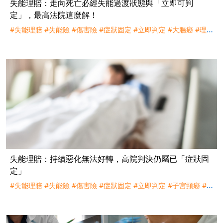
失能理賠：走向死亡必經失能過渡狀態與「立即可判
定」，最高法院這麼解！
#失能理賠
#失能險
#傷害險
#症狀固定
#立即判定
#大腸癌
#理
賠
#評議
#訴訟
#遠雄人壽
失能理賠：持續惡化無法好轉，高院判決仍屬已「症狀固
定」
#失能理賠
#失能險
#傷害險
#症狀固定
#立即判定
#子宮頸癌
#
理賠
#訴訟
#全球人壽
#台灣人壽