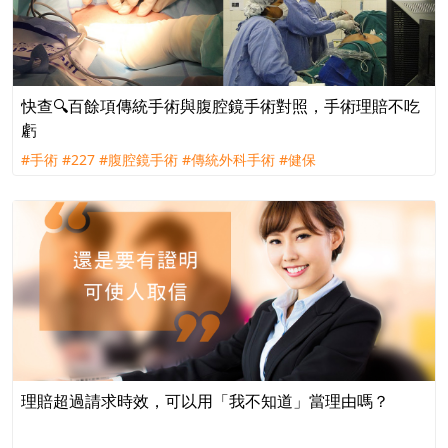
快查🔍百餘項傳統手術與腹腔鏡手術對照，手術理賠不吃
虧
#手術
#227
#腹腔鏡手術
#傳統外科手術
#健保
理賠超過請求時效，可以用「我不知道」當理由嗎？