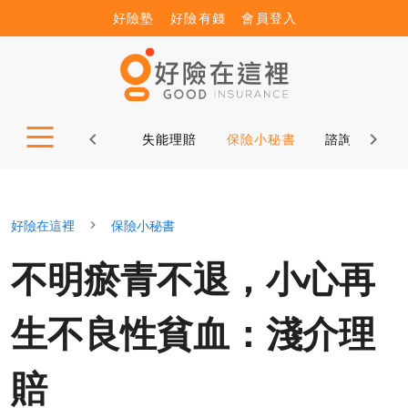
好險塾
好險有錢
會員登入
險規劃
醫療理賠
失能理賠
保險小秘書
諮詢服務Q&
好險在這裡
保險小秘書
不明瘀青不退，小心再
生不良性貧血：淺介理
賠