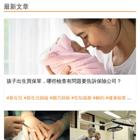
最新文章
孩子出生買保單，哪些檢查有問題要告訴保險公司？
#新生兒
#新生兒篩檢
#聽力篩檢
#告知義務
#解約
#健康檢查
#
髖關節篩檢
#大便卡
#要保書