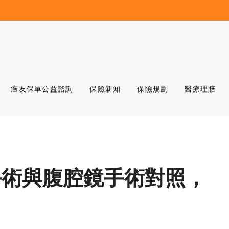
癌友保單公益諮詢
保險新知
保險規劃
醫療理賠
手術與腹腔鏡手術對照，