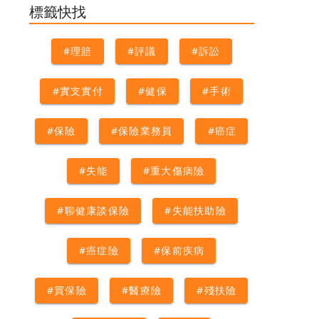
照險
標籤快找
#理賠
#評議
#訴訟
#實支實付
#健保
#手術
#保險
#保險業務員
#癌症
#失能
#重大傷病險
#聊健康談保險
#失能扶助險
#癌症險
#保前疾病
#買保險
#醫療險
#殘扶險