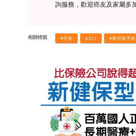
詢服務，歡迎癌友及家屬多
相關標籤
#手術
#腹腔鏡手術
#227