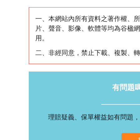
一、本網站內所有資料之著作權、
片、聲音、影像、軟體等均為谷楹
用。
二、非經同意，禁止下載、複製、
有問題
理賠疑義、保單權益如有問題，