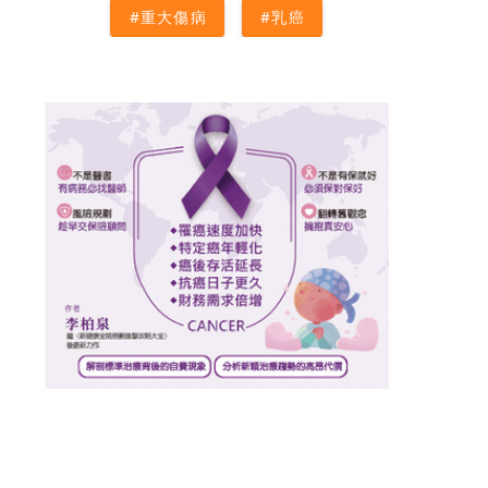
#重大傷病
#乳癌