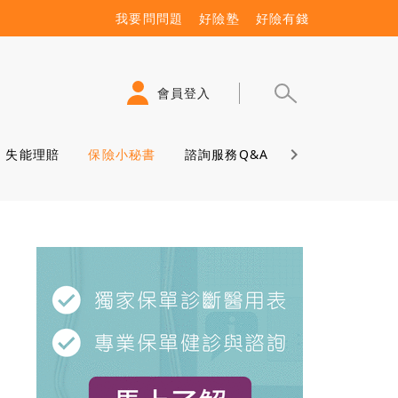
我要問問題
好險塾
好險有錢
會員登入
失能理賠
保險小秘書
諮詢服務Q&A
保險學堂