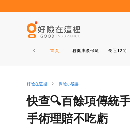
首頁
聊健康談保險
長照12問
好險在這裡
保險小秘書
快查🔍百餘項傳統
手術理賠不吃虧