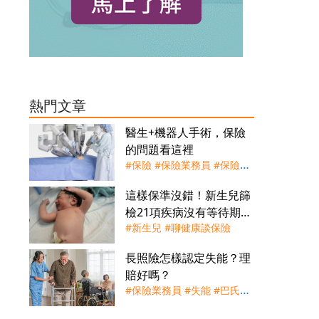
熱門文章
醫生+機器人手術，保險
的問題看這裡
#保險
#保險業務員
#保險理
賠
#健保
#實支實付
#聊健康
這樣保準沒錯！新生兒篩
談保險
#買保險
#達文西手臂
檢21項疾病沒有等待期
術
#醫療險
#新生兒
#聊健康談保險
(110年版)
長照險怎樣認定失能？理
賠好嗎？
#保險業務員
#失能
#巴氏量
表
#老化
#買保險
#長照
#長